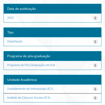
Data de publicação
2022
1
Tipo
Dissertação
1
Programa de pós-graduação
Programa de Pós-Graduação em Antr...
1
Unidade Acadêmica
Departamento de Antropologia (ICS...
1
Instituto de Ciências Sociais (ICS)
1