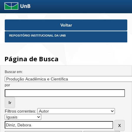
Skip
Voltar
navigation
REPOSITÓRIO INSTITUCIONAL DA UNB
Página de Busca
Buscar em:
por
Filtros correntes: