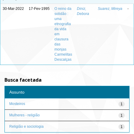
30-Mar-2022
17-Fev-1995
O reino da
Diniz,
Suarez, Mireya
-
solidão :
Debora
uma
etnografia
da vida
em
clausura
das
monjas
Carmelitas
Descalças
Busca facetada
Assunto
Mosteiros
1
Mulheres - religião
1
Religião e sociologia
1