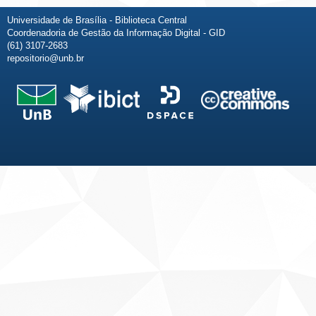
Universidade de Brasília - Biblioteca Central
Coordenadoria de Gestão da Informação Digital - GID
(61) 3107-2683
repositorio@unb.br
Fale conosco
Sobre