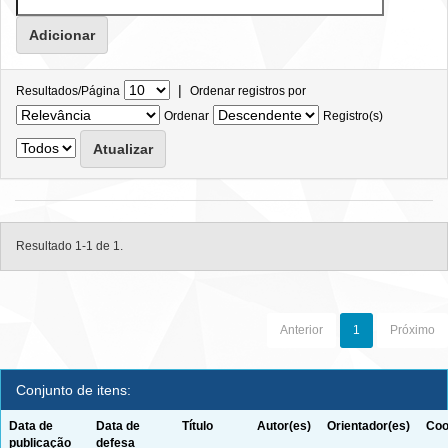
|
Resultados/Página
Ordenar registros por
Ordenar
Registro(s)
Resultado 1-1 de 1.
Anterior
1
Próximo
Conjunto de itens:
Data de
Data de
Título
Autor(es)
Orientador(es)
Coo
publicação
defesa