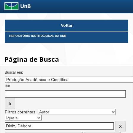
Skip
Voltar
navigation
REPOSITÓRIO INSTITUCIONAL DA UNB
Página de Busca
Buscar em:
por
Filtros correntes: