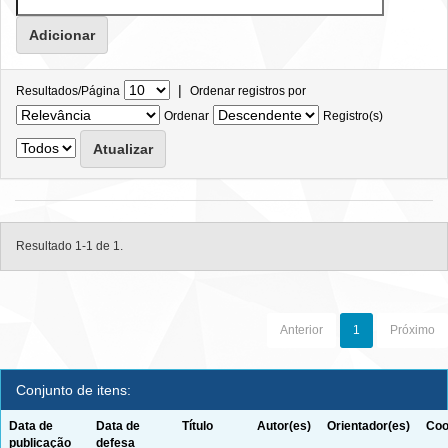
|
Resultados/Página
Ordenar registros por
Ordenar
Registro(s)
Resultado 1-1 de 1.
Anterior
1
Próximo
Conjunto de itens:
Data de
Data de
Título
Autor(es)
Orientador(es)
Coo
publicação
defesa