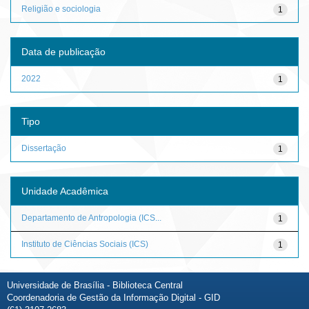
Religião e sociologia
1
Data de publicação
2022
1
Tipo
Dissertação
1
Unidade Acadêmica
Departamento de Antropologia (ICS...
1
Instituto de Ciências Sociais (ICS)
1
Universidade de Brasília - Biblioteca Central
Coordenadoria de Gestão da Informação Digital - GID