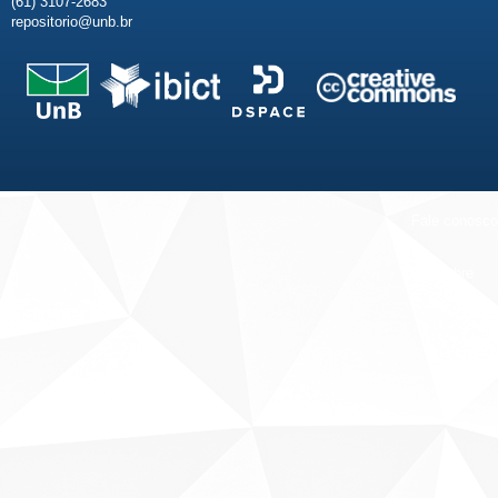
(61) 3107-2683
repositorio@unb.br
Fale conosco
Sobre