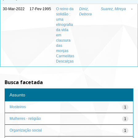
30-Mar-2022
17-Fev-1995
O reino da
Diniz,
Suarez, Mireya
-
solidão :
Debora
uma
etnografia
da vida
em
clausura
das
monjas
Carmelitas
Descalças
Busca facetada
Assunto
Mosteiros
1
Mulheres - religião
1
Organização social
1