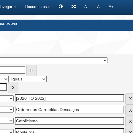
Navegar
Documentos
A-
A
A+
NAL DA UNB