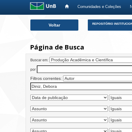
Comunidades e Coleções
Skip
REPOSITÓRIO INSTITUCIO
Voltar
navigation
Página de Busca
Buscar em:
por
Filtros correntes: