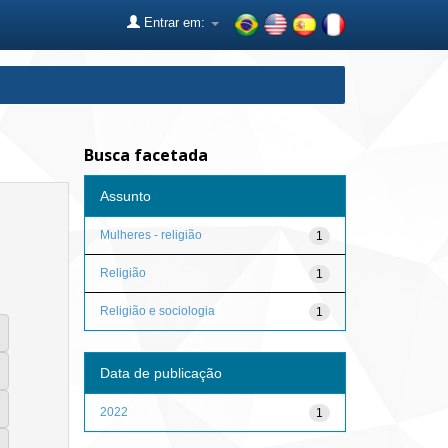
Entrar em:
Busca facetada
Assunto
Mulheres - religião
1
Religião
1
Religião e sociologia
1
Data de publicação
2022
1