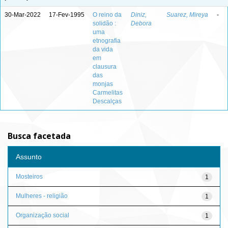
30-Mar-2022
17-Fev-1995
O reino da
Diniz,
Suarez, Mireya
-
solidão :
Debora
uma
etnografia
da vida
em
clausura
das
monjas
Carmelitas
Descalças
Busca facetada
Assunto
Mosteiros
1
Mulheres - religião
1
Organização social
1