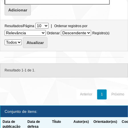
|
Resultados/Página
Ordenar registros por
Ordenar
Registro(s)
Resultado 1-1 de 1.
Anterior
1
Próximo
Conjunto de itens:
Data de
Data de
Título
Autor(es)
Orientador(es)
Coo
publicação
defesa