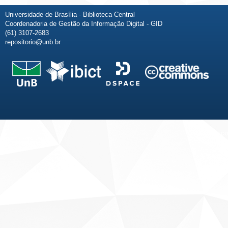
Universidade de Brasília - Biblioteca Central
Coordenadoria de Gestão da Informação Digital - GID
(61) 3107-2683
repositorio@unb.br
Fale conosco
Sobre