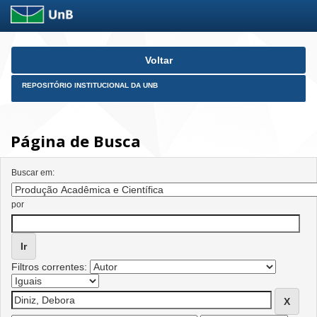
Skip
Voltar
navigation
REPOSITÓRIO INSTITUCIONAL DA UNB
Página de Busca
Buscar em:
por
Filtros correntes: