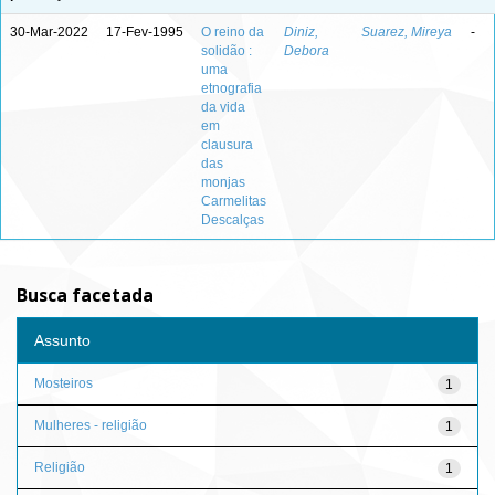
30-Mar-2022
17-Fev-1995
O reino da
Diniz,
Suarez, Mireya
-
solidão :
Debora
uma
etnografia
da vida
em
clausura
das
monjas
Carmelitas
Descalças
Busca facetada
Assunto
Mosteiros
1
Mulheres - religião
1
Religião
1