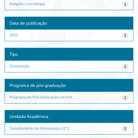
Religião e sociologia
1
Data de publicação
2022
1
Tipo
Dissertação
1
Programa de pós-graduação
Programa de Pós-Graduação em Antr...
1
Unidade Acadêmica
Departamento de Antropologia (ICS...
1