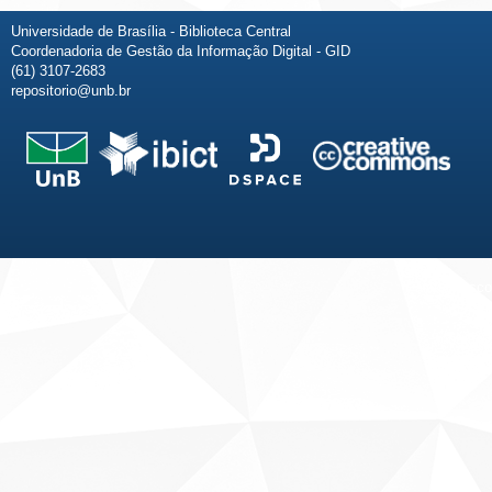
Universidade de Brasília - Biblioteca Central
Coordenadoria de Gestão da Informação Digital - GID
(61) 3107-2683
repositorio@unb.br
Fale conosco
Sobre