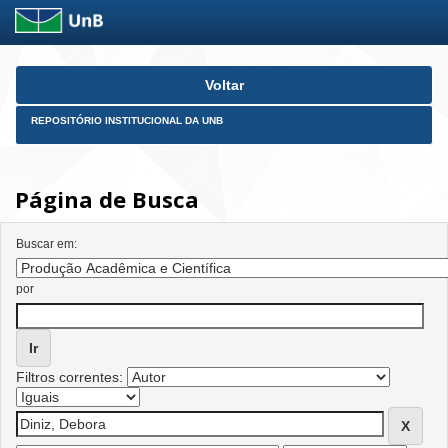
Skip
Voltar
navigation
REPOSITÓRIO INSTITUCIONAL DA UNB
Página de Busca
Buscar em:
por
Filtros correntes: