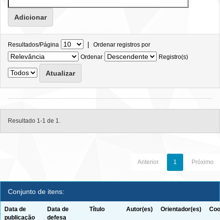
|
Resultados/Página
Ordenar registros por
Ordenar
Registro(s)
Resultado 1-1 de 1.
Anterior
1
Próximo
Conjunto de itens:
Data de
Data de
Título
Autor(es)
Orientador(es)
Coo
publicação
defesa