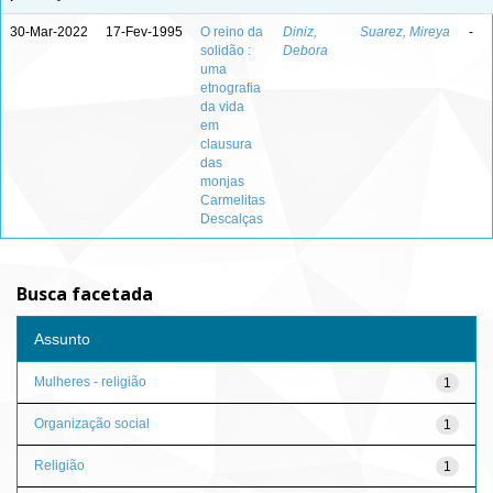
30-Mar-2022
17-Fev-1995
O reino da
Diniz,
Suarez, Mireya
-
solidão :
Debora
uma
etnografia
da vida
em
clausura
das
monjas
Carmelitas
Descalças
Busca facetada
Assunto
Mulheres - religião
1
Organização social
1
Religião
1