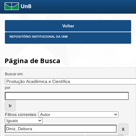
Skip
Voltar
navigation
REPOSITÓRIO INSTITUCIONAL DA UNB
Página de Busca
Buscar em:
por
Filtros correntes: