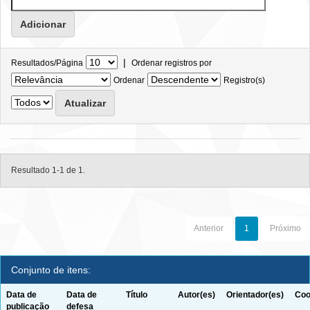
|
Resultados/Página
Ordenar registros por
Ordenar
Registro(s)
Resultado 1-1 de 1.
Anterior
1
Próximo
Conjunto de itens:
Data de
Data de
Título
Autor(es)
Orientador(es)
Coo
publicação
defesa