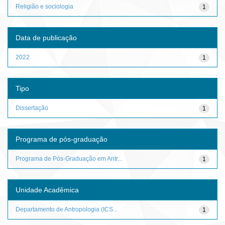
Religião e sociologia
1
Data de publicação
2022
1
Tipo
Dissertação
1
Programa de pós-graduação
Programa de Pós-Graduação em Antr...
1
Unidade Acadêmica
Departamento de Antropologia (ICS...
1