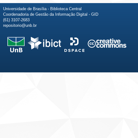
Universidade de Brasília - Biblioteca Central
Coordenadoria de Gestão da Informação Digital - GID
(61) 3107-2683
repositorio@unb.br
Fale conosco
Sobre