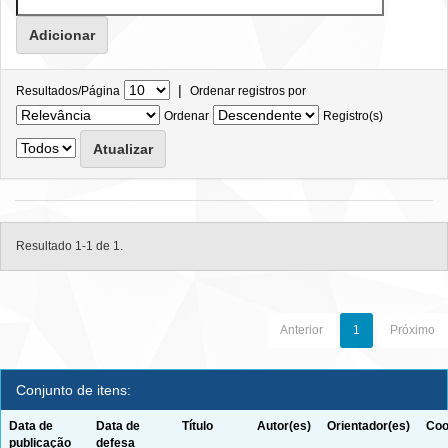
|
Resultados/Página
Ordenar registros por
Ordenar
Registro(s)
Resultado 1-1 de 1.
Anterior
1
Próximo
Conjunto de itens:
Data de
Data de
Título
Autor(es)
Orientador(es)
Coo
publicação
defesa