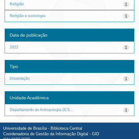
Religião
1
Religião e sociologia
1
Data de publicação
2022
1
Tipo
Dissertação
1
Unidade Acadêmica
Departamento de Antropologia (ICS...
1
Universidade de Brasília - Biblioteca Central
Coordenadoria de Gestão da Informação Digital - GID