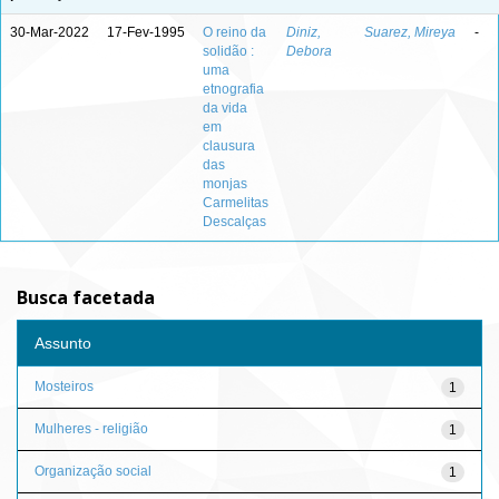
30-Mar-2022
17-Fev-1995
O reino da
Diniz,
Suarez, Mireya
-
solidão :
Debora
uma
etnografia
da vida
em
clausura
das
monjas
Carmelitas
Descalças
Busca facetada
Assunto
Mosteiros
1
Mulheres - religião
1
Organização social
1