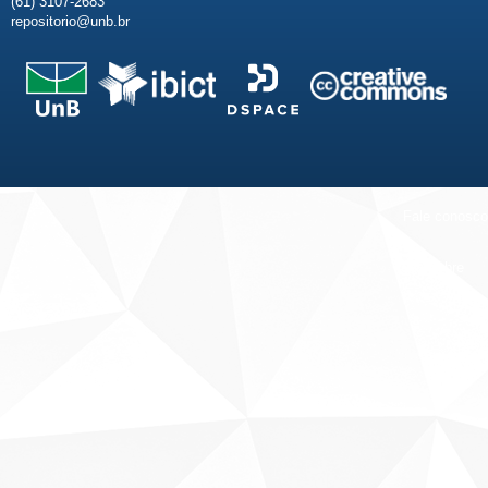
(61) 3107-2683
repositorio@unb.br
Fale conosco
Sobre