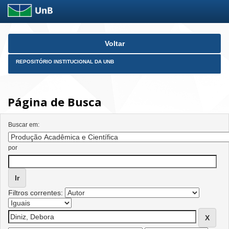
Skip
Voltar
navigation
REPOSITÓRIO INSTITUCIONAL DA UNB
Página de Busca
Buscar em:
por
Filtros correntes: