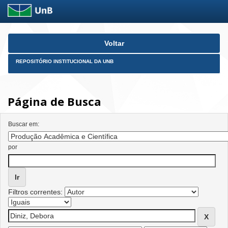
Skip
Voltar
navigation
REPOSITÓRIO INSTITUCIONAL DA UNB
Página de Busca
Buscar em:
por
Filtros correntes: