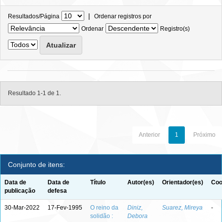
|
Resultados/Página
Ordenar registros por
Ordenar
Registro(s)
Resultado 1-1 de 1.
Anterior
1
Próximo
Conjunto de itens:
Data de
Data de
Título
Autor(es)
Orientador(es)
Coo
publicação
defesa
30-Mar-2022
17-Fev-1995
O reino da
Diniz,
Suarez, Mireya
-
solidão :
Debora