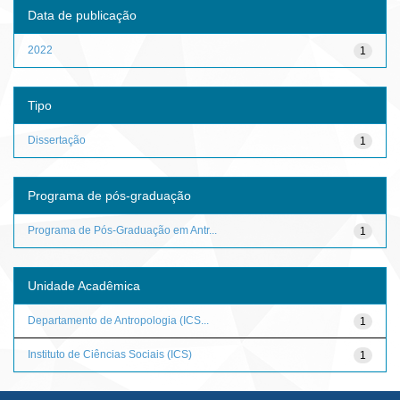
Data de publicação
2022
1
Tipo
Dissertação
1
Programa de pós-graduação
Programa de Pós-Graduação em Antr...
1
Unidade Acadêmica
Departamento de Antropologia (ICS...
1
Instituto de Ciências Sociais (ICS)
1