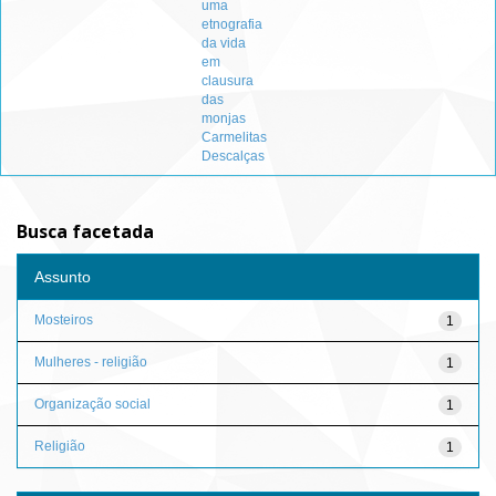
uma
etnografia
da vida
em
clausura
das
monjas
Carmelitas
Descalças
Busca facetada
Assunto
Mosteiros
1
Mulheres - religião
1
Organização social
1
Religião
1