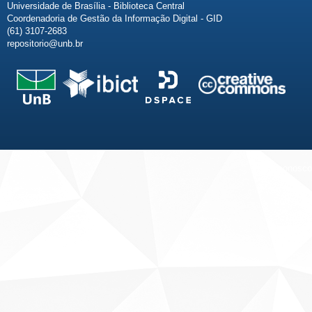
Universidade de Brasília - Biblioteca Central
Coordenadoria de Gestão da Informação Digital - GID
(61) 3107-2683
repositorio@unb.br
Fale conosco
Sobre