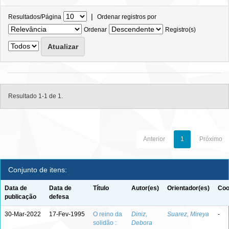
|
Resultados/Página
Ordenar registros por
Ordenar
Registro(s)
Resultado 1-1 de 1.
Anterior
1
Próximo
Conjunto de itens:
Data de
Data de
Título
Autor(es)
Orientador(es)
Coo
publicação
defesa
30-Mar-2022
17-Fev-1995
O reino da
Diniz,
Suarez, Mireya
-
solidão :
Debora