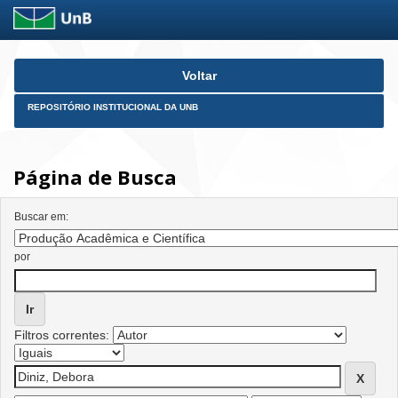
Skip
Voltar
navigation
REPOSITÓRIO INSTITUCIONAL DA UNB
Página de Busca
Buscar em:
por
Filtros correntes: