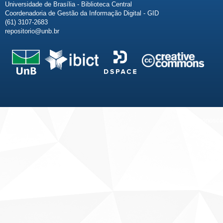
Universidade de Brasília - Biblioteca Central
Coordenadoria de Gestão da Informação Digital - GID
(61) 3107-2683
repositorio@unb.br
Fale conosco
Sobre