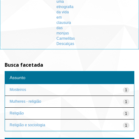
uma
etnografia
da vida
em
clausura
das
monjas
Carmelitas
Descalças
Busca facetada
Assunto
Mosteiros
1
Mulheres - religião
1
Religião
1
Religião e sociologia
1