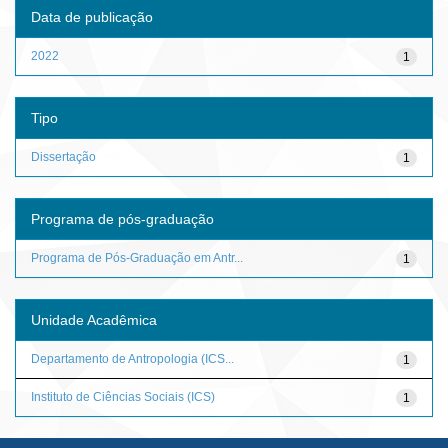
Data de publicação
2022
1
Tipo
Dissertação
1
Programa de pós-graduação
Programa de Pós-Graduação em Antr...
1
Unidade Acadêmica
Departamento de Antropologia (ICS...
1
Instituto de Ciências Sociais (ICS)
1