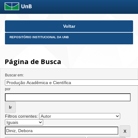
Skip
Voltar
navigation
REPOSITÓRIO INSTITUCIONAL DA UNB
Página de Busca
Buscar em:
por
Filtros correntes: