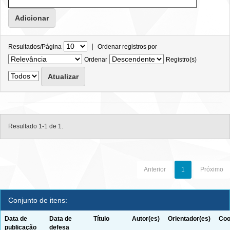
|
Resultados/Página
Ordenar registros por
Ordenar
Registro(s)
Resultado 1-1 de 1.
Anterior
1
Próximo
Conjunto de itens:
Data de
Data de
Título
Autor(es)
Orientador(es)
Coo
publicação
defesa