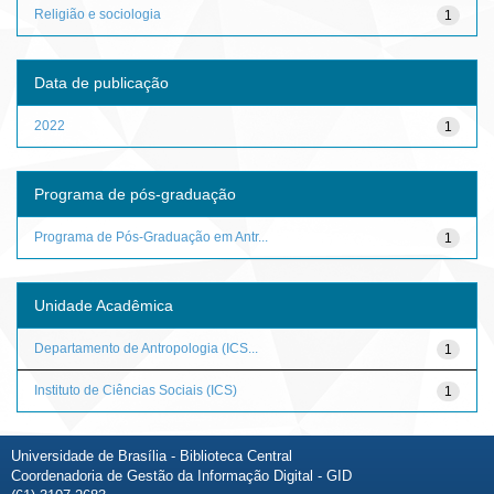
Religião e sociologia
1
Data de publicação
2022
1
Programa de pós-graduação
Programa de Pós-Graduação em Antr...
1
Unidade Acadêmica
Departamento de Antropologia (ICS...
1
Instituto de Ciências Sociais (ICS)
1
Universidade de Brasília - Biblioteca Central
Coordenadoria de Gestão da Informação Digital - GID