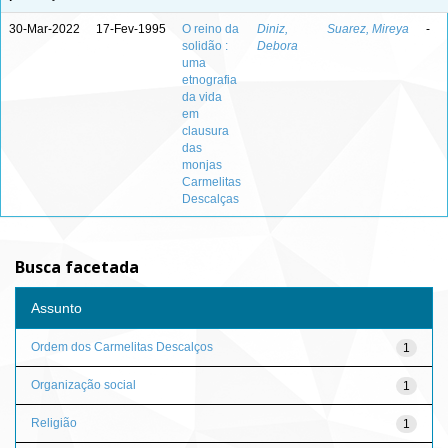
30-Mar-2022
17-Fev-1995
O reino da
Diniz,
Suarez, Mireya
-
solidão :
Debora
uma
etnografia
da vida
em
clausura
das
monjas
Carmelitas
Descalças
Busca facetada
Assunto
Ordem dos Carmelitas Descalços
1
Organização social
1
Religião
1