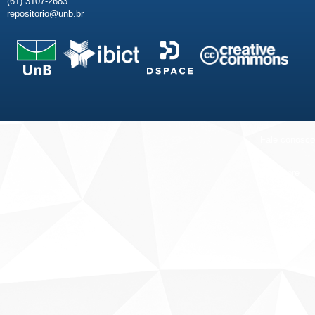
(61) 3107-2683
repositorio@unb.br
Fale conosco
Sobre