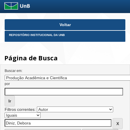
Skip
Voltar
navigation
REPOSITÓRIO INSTITUCIONAL DA UNB
Página de Busca
Buscar em:
por
Filtros correntes: