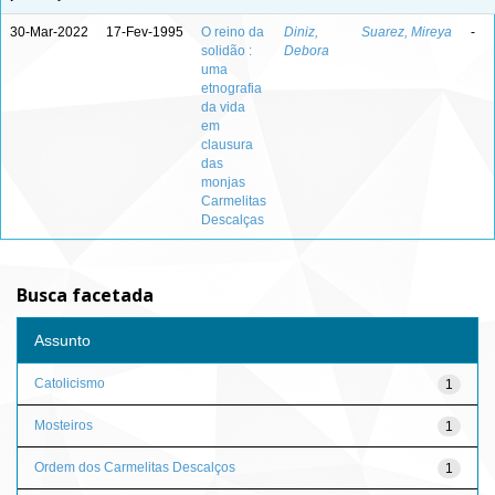
30-Mar-2022
17-Fev-1995
O reino da
Diniz,
Suarez, Mireya
-
solidão :
Debora
uma
etnografia
da vida
em
clausura
das
monjas
Carmelitas
Descalças
Busca facetada
Assunto
Catolicismo
1
Mosteiros
1
Ordem dos Carmelitas Descalços
1