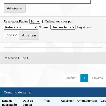
|
Resultados/Página
Ordenar registros por
Ordenar
Registro(s)
Resultado 1-1 de 1.
Anterior
1
Próximo
Conjunto de itens:
Data de
Data de
Título
Autor(es)
Orientador(es)
Coo
publicação
defesa