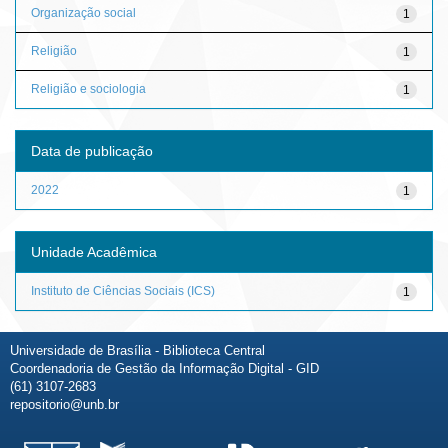
Organização social
1
Religião
1
Religião e sociologia
1
Data de publicação
2022
1
Unidade Acadêmica
Instituto de Ciências Sociais (ICS)
1
Universidade de Brasília - Biblioteca Central
Coordenadoria de Gestão da Informação Digital - GID
(61) 3107-2683
repositorio@unb.br