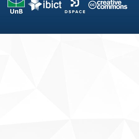
Fale conosco
Sobre