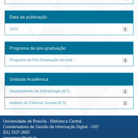
Data de publicação
2022
1
Programa de pós-graduação
Programa de Pós-Graduação em Antr...
1
Unidade Acadêmica
Departamento de Antropologia (ICS...
1
Instituto de Ciências Sociais (ICS)
1
Universidade de Brasília - Biblioteca Central
Coordenadoria de Gestão da Informação Digital - GID
(61) 3107-2683
repositorio@unb.br