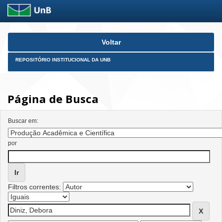
Skip
Voltar
navigation
REPOSITÓRIO INSTITUCIONAL DA UNB
Página de Busca
Buscar em:
por
Filtros correntes: