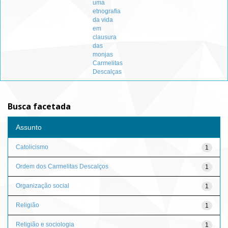
uma
etnografia
da vida
em
clausura
das
monjas
Carmelitas
Descalças
Busca facetada
Assunto
Catolicismo
1
Ordem dos Carmelitas Descalços
1
Organização social
1
Religião
1
Religião e sociologia
1