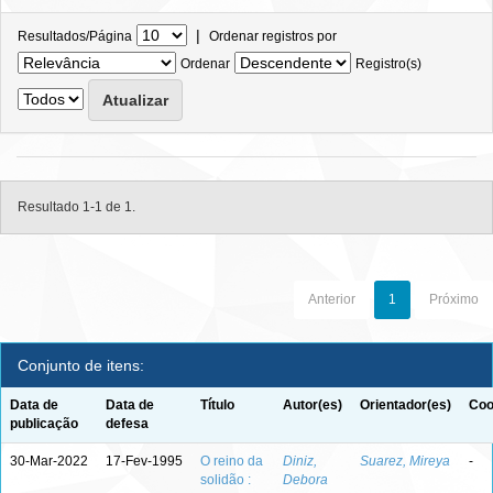
|
Resultados/Página
Ordenar registros por
Ordenar
Registro(s)
Resultado 1-1 de 1.
Anterior
1
Próximo
Conjunto de itens:
Data de
Data de
Título
Autor(es)
Orientador(es)
Coo
publicação
defesa
30-Mar-2022
17-Fev-1995
O reino da
Diniz,
Suarez, Mireya
-
solidão :
Debora