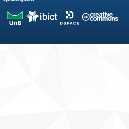
Fale conosco
Sobre