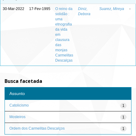
30-Mar-2022
17-Fev-1995
O reino da
Diniz,
Suarez, Mireya
-
solidão :
Debora
uma
etnografia
da vida
em
clausura
das
monjas
Carmelitas
Descalças
Busca facetada
Assunto
Catolicismo
1
Mosteiros
1
Ordem dos Carmelitas Descalços
1