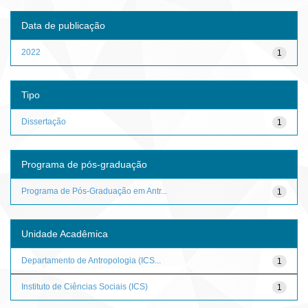
Data de publicação
2022
1
Tipo
Dissertação
1
Programa de pós-graduação
Programa de Pós-Graduação em Antr...
1
Unidade Acadêmica
Departamento de Antropologia (ICS...
1
Instituto de Ciências Sociais (ICS)
1