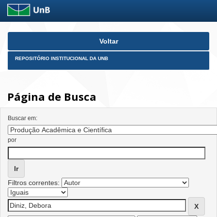
Skip
Voltar
navigation
REPOSITÓRIO INSTITUCIONAL DA UNB
Página de Busca
Buscar em:
por
Filtros correntes: