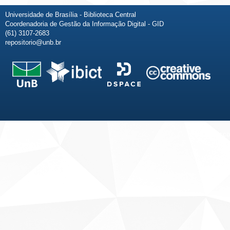
Universidade de Brasília - Biblioteca Central
Coordenadoria de Gestão da Informação Digital - GID
(61) 3107-2683
repositorio@unb.br
Fale conosco
Sobre