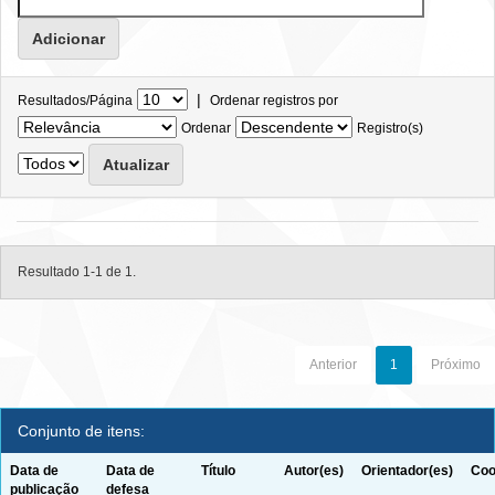
|
Resultados/Página
Ordenar registros por
Ordenar
Registro(s)
Resultado 1-1 de 1.
Anterior
1
Próximo
Conjunto de itens:
Data de
Data de
Título
Autor(es)
Orientador(es)
Coo
publicação
defesa