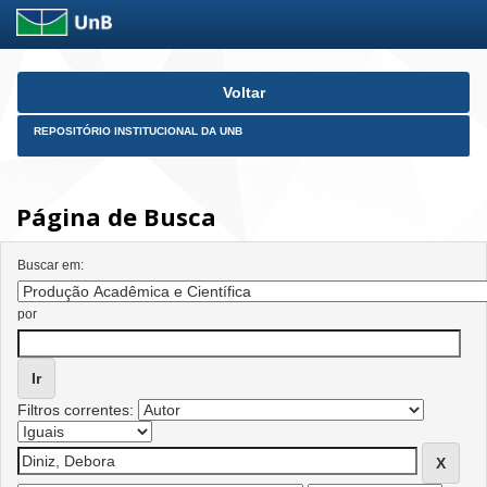
Skip
Voltar
navigation
REPOSITÓRIO INSTITUCIONAL DA UNB
Página de Busca
Buscar em:
por
Filtros correntes: