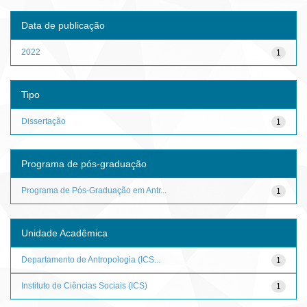
Data de publicação
2022
1
Tipo
Dissertação
1
Programa de pós-graduação
Programa de Pós-Graduação em Antr...
1
Unidade Acadêmica
Departamento de Antropologia (ICS...
1
Instituto de Ciências Sociais (ICS)
1