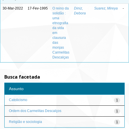
30-Mar-2022
17-Fev-1995
O reino da
Diniz,
Suarez, Mireya
-
solidão :
Debora
uma
etnografia
da vida
em
clausura
das
monjas
Carmelitas
Descalças
Busca facetada
Assunto
Catolicismo
1
Ordem dos Carmelitas Descalços
1
Religião e sociologia
1