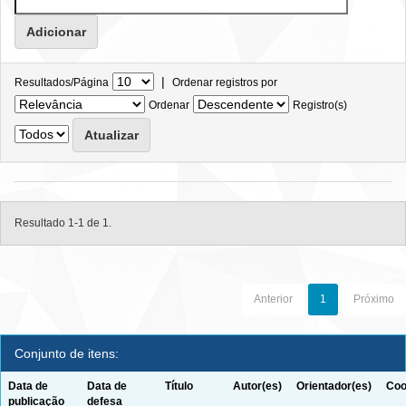
|
Resultados/Página
Ordenar registros por
Ordenar
Registro(s)
Resultado 1-1 de 1.
Anterior
1
Próximo
Conjunto de itens:
Data de
Data de
Título
Autor(es)
Orientador(es)
Coo
publicação
defesa