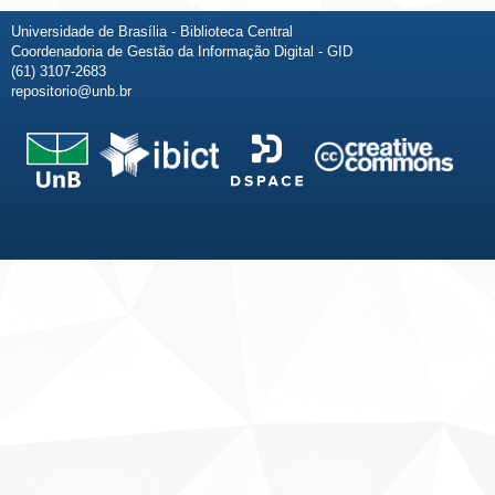
Universidade de Brasília - Biblioteca Central
Coordenadoria de Gestão da Informação Digital - GID
(61) 3107-2683
repositorio@unb.br
Fale conosco
Sobre