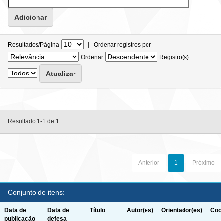
|
Resultados/Página
Ordenar registros por
Ordenar
Registro(s)
Resultado 1-1 de 1.
Anterior
1
Próximo
Conjunto de itens:
Data de
Data de
Título
Autor(es)
Orientador(es)
Coo
publicação
defesa