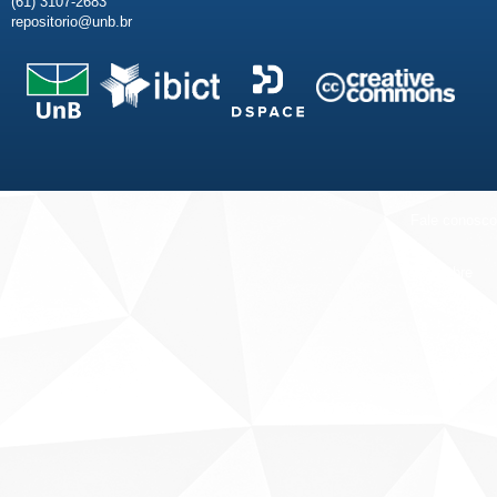
(61) 3107-2683
repositorio@unb.br
Fale conosco
Sobre