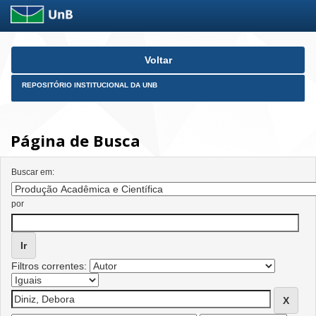
Skip
Voltar
navigation
REPOSITÓRIO INSTITUCIONAL DA UNB
Página de Busca
Buscar em:
por
Filtros correntes: