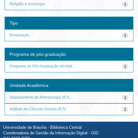
Religião e sociologia
1
Tipo
Dissertação
1
Programa de pós-graduação
Programa de Pós-Graduação em Antr...
1
Unidade Acadêmica
Departamento de Antropologia (ICS...
1
Instituto de Ciências Sociais (ICS)
1
Universidade de Brasília - Biblioteca Central
Coordenadoria de Gestão da Informação Digital - GID