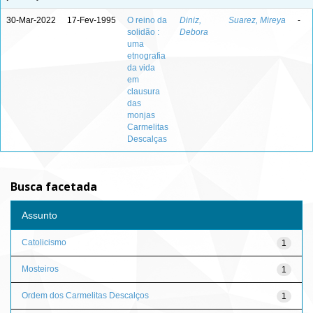
30-Mar-2022
17-Fev-1995
O reino da
Diniz,
Suarez, Mireya
-
solidão :
Debora
uma
etnografia
da vida
em
clausura
das
monjas
Carmelitas
Descalças
Busca facetada
Assunto
Catolicismo
1
Mosteiros
1
Ordem dos Carmelitas Descalços
1