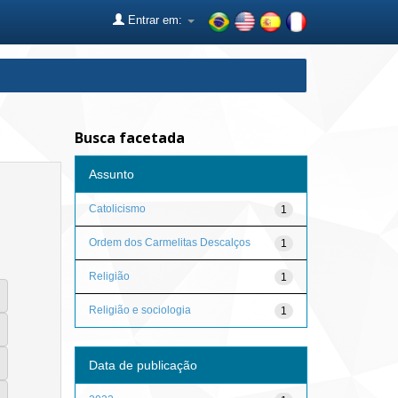
Entrar em:
Busca facetada
Assunto
Catolicismo
1
Ordem dos Carmelitas Descalços
1
Religião
1
Religião e sociologia
1
Data de publicação