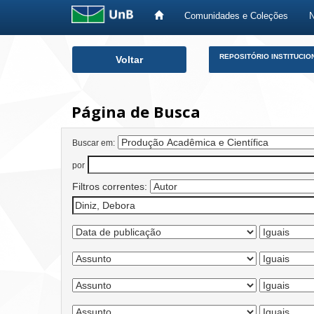
Comunidades e Coleções
Skip
REPOSITÓRIO INSTITUCIO
Voltar
navigation
Página de Busca
Buscar em:
por
Filtros correntes: