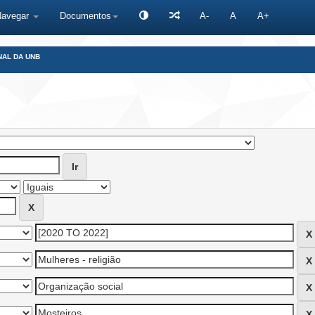
Navegar
Documentos
A-
A
A+
NAL DA UNB