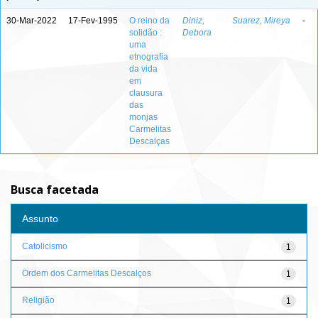
30-Mar-2022
17-Fev-1995
O reino da
Diniz,
Suarez, Mireya
-
solidão :
Debora
uma
etnografia
da vida
em
clausura
das
monjas
Carmelitas
Descalças
Busca facetada
Assunto
Catolicismo
1
Ordem dos Carmelitas Descalços
1
Religião
1