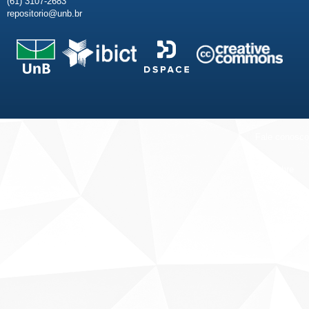
(61) 3107-2683
repositorio@unb.br
Fale conosco
Sobre