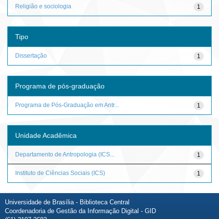
Religião e sociologia
1
Tipo
Dissertação
1
Programa de pós-graduação
Programa de Pós-Graduação em Antr...
1
Unidade Acadêmica
Departamento de Antropologia (ICS...
1
Instituto de Ciências Sociais (ICS)
1
Universidade de Brasília - Biblioteca Central
Coordenadoria de Gestão da Informação Digital - GID