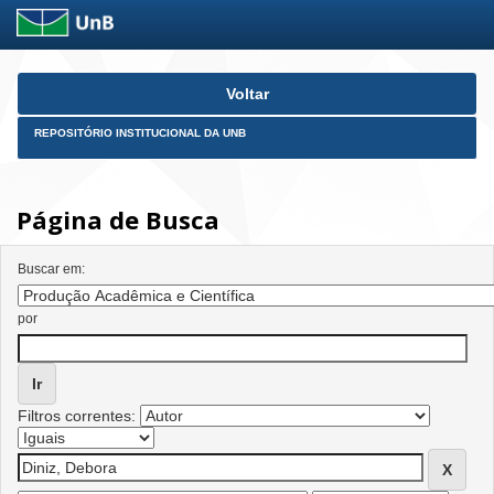
Skip
Voltar
navigation
REPOSITÓRIO INSTITUCIONAL DA UNB
Página de Busca
Buscar em:
por
Filtros correntes: