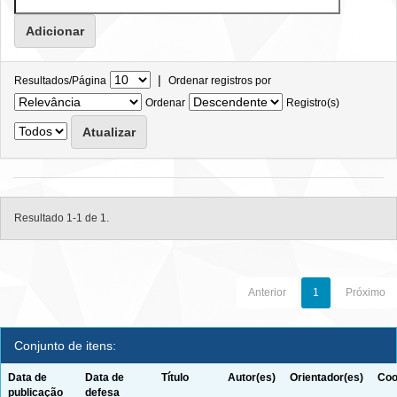
|
Resultados/Página
Ordenar registros por
Ordenar
Registro(s)
Resultado 1-1 de 1.
Anterior
1
Próximo
Conjunto de itens:
Data de
Data de
Título
Autor(es)
Orientador(es)
Coo
publicação
defesa