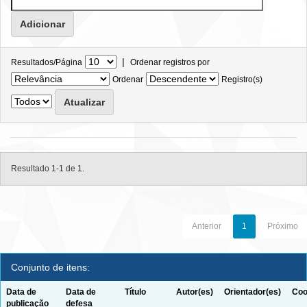
|
Resultados/Página
Ordenar registros por
Ordenar
Registro(s)
Resultado 1-1 de 1.
Anterior
1
Próximo
Conjunto de itens:
Data de
Data de
Título
Autor(es)
Orientador(es)
Coo
publicação
defesa