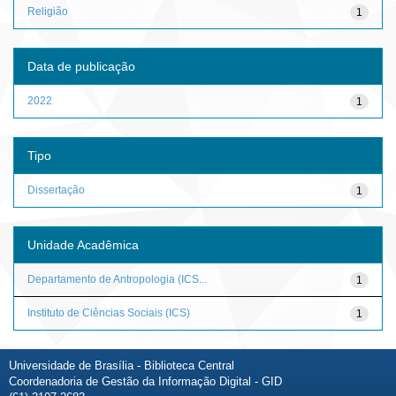
Religião
1
Data de publicação
2022
1
Tipo
Dissertação
1
Unidade Acadêmica
Departamento de Antropologia (ICS...
1
Instituto de Ciências Sociais (ICS)
1
Universidade de Brasília - Biblioteca Central
Coordenadoria de Gestão da Informação Digital - GID