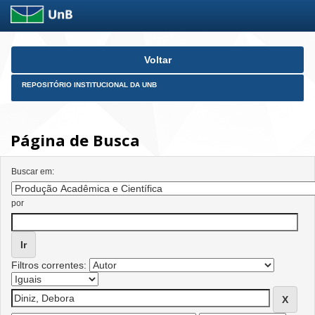
Skip
Voltar
navigation
REPOSITÓRIO INSTITUCIONAL DA UNB
Página de Busca
Buscar em:
por
Filtros correntes: