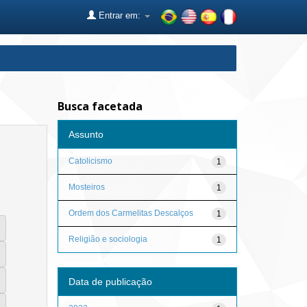
Entrar em:
Busca facetada
Assunto
Catolicismo
1
Mosteiros
1
Ordem dos Carmelitas Descalços
1
Religião e sociologia
1
Data de publicação