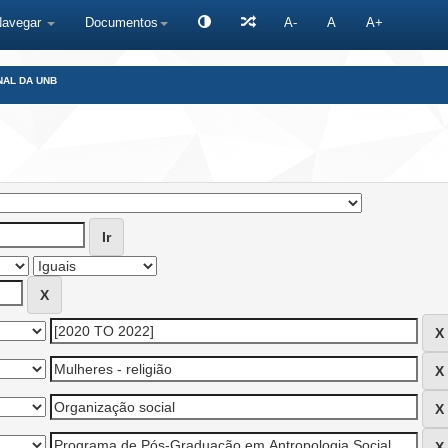
Navegar
Documentos
A-
A
A+
NAL DA UNB