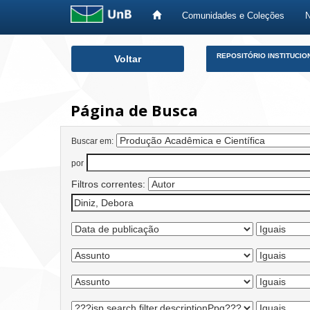
Comunidades e Coleções
Skip
REPOSITÓRIO INSTITUCIO
Voltar
navigation
Página de Busca
Buscar em:
por
Filtros correntes: