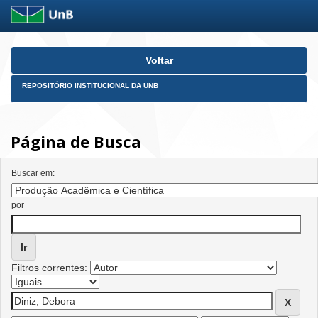
Skip
Voltar
navigation
REPOSITÓRIO INSTITUCIONAL DA UNB
Página de Busca
Buscar em:
por
Filtros correntes: