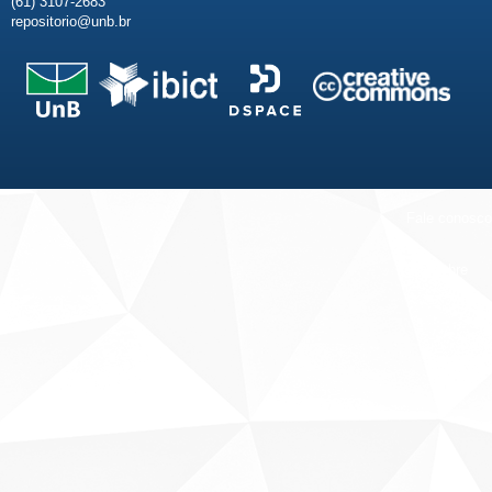
(61) 3107-2683
repositorio@unb.br
Fale conosco
Sobre