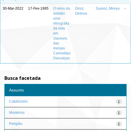
30-Mar-2022
17-Fev-1995
O reino da
Diniz,
Suarez, Mireya
-
solidão :
Debora
uma
etnografia
da vida
em
clausura
das
monjas
Carmelitas
Descalças
Busca facetada
Assunto
Catolicismo
1
Mosteiros
1
Religião
1