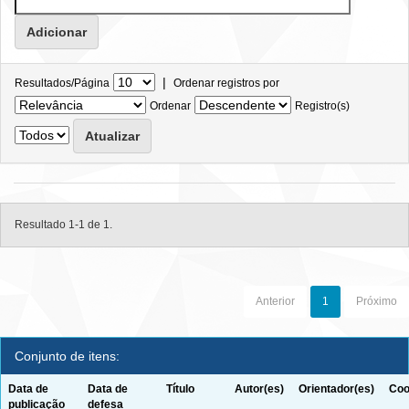
|
Resultados/Página
Ordenar registros por
Ordenar
Registro(s)
Resultado 1-1 de 1.
Anterior
1
Próximo
Conjunto de itens:
Data de
Data de
Título
Autor(es)
Orientador(es)
Coo
publicação
defesa