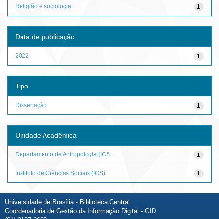
Religião e sociologia
1
Data de publicação
2022
1
Tipo
Dissertação
1
Unidade Acadêmica
Departamento de Antropologia (ICS...
1
Instituto de Ciências Sociais (ICS)
1
Universidade de Brasília - Biblioteca Central
Coordenadoria de Gestão da Informação Digital - GID