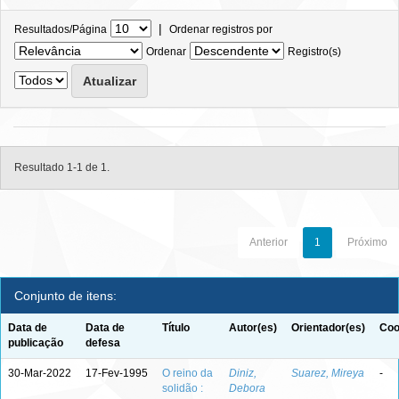
|
Resultados/Página
Ordenar registros por
Ordenar
Registro(s)
Resultado 1-1 de 1.
Anterior
1
Próximo
Conjunto de itens:
Data de
Data de
Título
Autor(es)
Orientador(es)
Coo
publicação
defesa
30-Mar-2022
17-Fev-1995
O reino da
Diniz,
Suarez, Mireya
-
solidão :
Debora