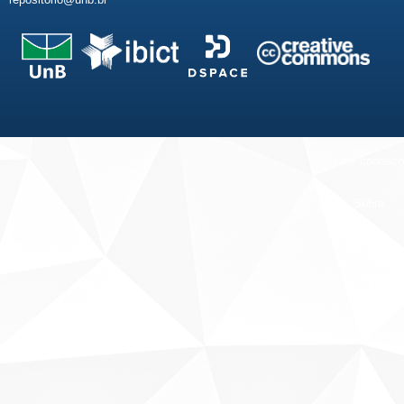
Fale conosco
Sobre