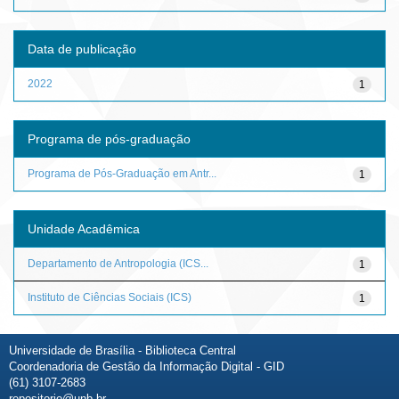
Data de publicação
2022
1
Programa de pós-graduação
Programa de Pós-Graduação em Antr...
1
Unidade Acadêmica
Departamento de Antropologia (ICS...
1
Instituto de Ciências Sociais (ICS)
1
Universidade de Brasília - Biblioteca Central
Coordenadoria de Gestão da Informação Digital - GID
(61) 3107-2683
repositorio@unb.br