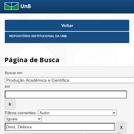
Skip
Voltar
navigation
REPOSITÓRIO INSTITUCIONAL DA UNB
Página de Busca
Buscar em:
por
Filtros correntes: