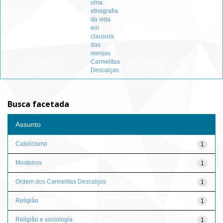
uma
etnografia
da vida
em
clausura
das
monjas
Carmelitas
Descalças
Busca facetada
Assunto
Catolicismo
1
Mosteiros
1
Ordem dos Carmelitas Descalços
1
Religião
1
Religião e sociologia
1