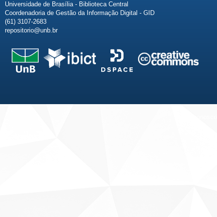
Universidade de Brasília - Biblioteca Central
Coordenadoria de Gestão da Informação Digital - GID
(61) 3107-2683
repositorio@unb.br
Fale conosco
Sobre