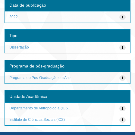
Data de publicação
2022
1
Tipo
Dissertação
1
Programa de pós-graduação
Programa de Pós-Graduação em Antr...
1
Unidade Acadêmica
Departamento de Antropologia (ICS...
1
Instituto de Ciências Sociais (ICS)
1