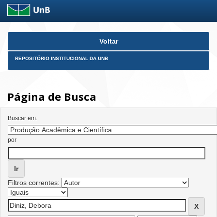
Skip
Voltar
navigation
REPOSITÓRIO INSTITUCIONAL DA UNB
Página de Busca
Buscar em:
por
Filtros correntes: