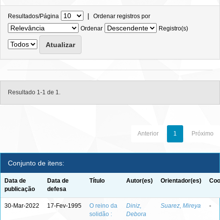
|
Resultados/Página
Ordenar registros por
Ordenar
Registro(s)
Resultado 1-1 de 1.
Anterior
1
Próximo
Conjunto de itens:
Data de
Data de
Título
Autor(es)
Orientador(es)
Coo
publicação
defesa
30-Mar-2022
17-Fev-1995
O reino da
Diniz,
Suarez, Mireya
-
solidão :
Debora