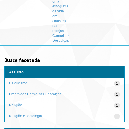
uma
etnografia
da vida
em
clausura
das
monjas
Carmelitas
Descalças
Busca facetada
Assunto
Catolicismo
1
Ordem dos Carmelitas Descalços
1
Religião
1
Religião e sociologia
1