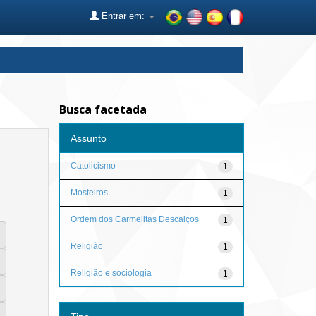
Entrar em:
Busca facetada
Assunto
Catolicismo
1
Mosteiros
1
Ordem dos Carmelitas Descalços
1
Religião
1
Religião e sociologia
1