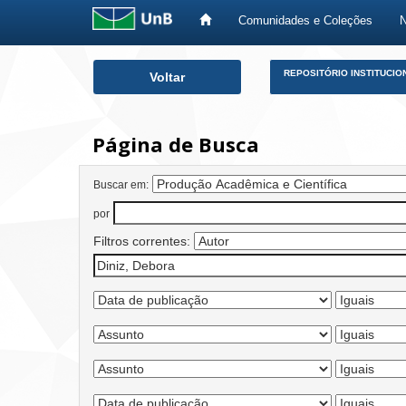
Comunidades e Coleções
Skip
REPOSITÓRIO INSTITUCIO
Voltar
navigation
Página de Busca
Buscar em:
por
Filtros correntes: