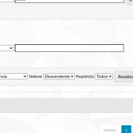
Ordenar
Registro(s)
Anterior
1