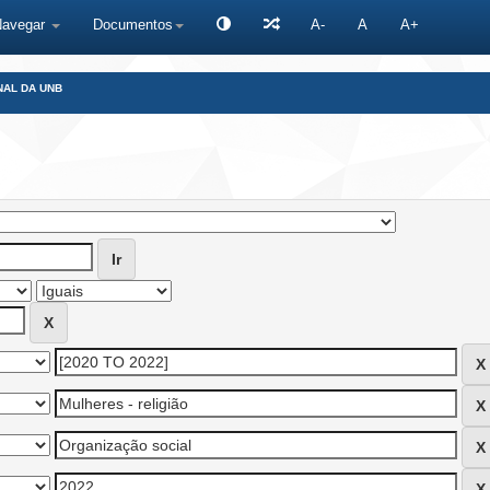
Navegar
Documentos
A-
A
A+
NAL DA UNB