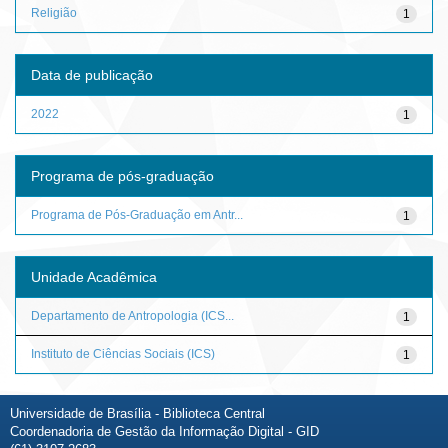
Religião
1
Data de publicação
2022
1
Programa de pós-graduação
Programa de Pós-Graduação em Antr...
1
Unidade Acadêmica
Departamento de Antropologia (ICS...
1
Instituto de Ciências Sociais (ICS)
1
Universidade de Brasília - Biblioteca Central
Coordenadoria de Gestão da Informação Digital - GID