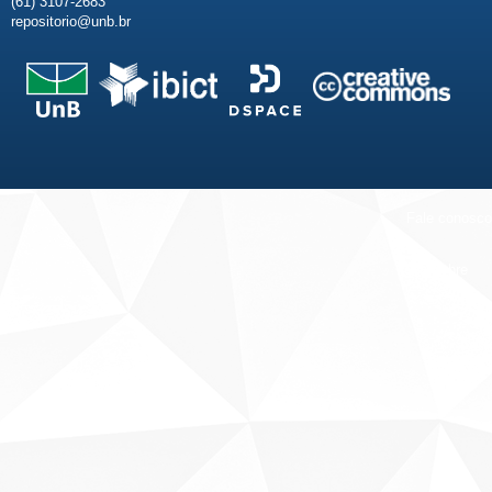
(61) 3107-2683
repositorio@unb.br
Fale conosco
Sobre