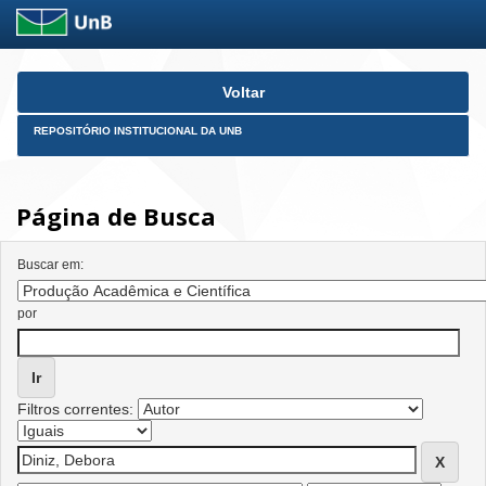
Skip
Voltar
navigation
REPOSITÓRIO INSTITUCIONAL DA UNB
Página de Busca
Buscar em:
por
Filtros correntes: