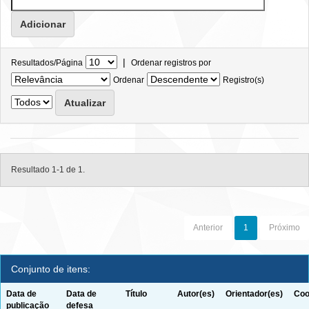
|
Resultados/Página
Ordenar registros por
Ordenar
Registro(s)
Resultado 1-1 de 1.
Anterior
1
Próximo
Conjunto de itens:
Data de
Data de
Título
Autor(es)
Orientador(es)
Coo
publicação
defesa