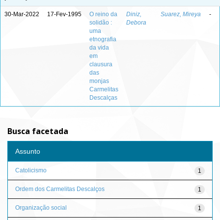
30-Mar-2022
17-Fev-1995
O reino da
Diniz,
Suarez, Mireya
-
solidão :
Debora
uma
etnografia
da vida
em
clausura
das
monjas
Carmelitas
Descalças
Busca facetada
Assunto
Catolicismo
1
Ordem dos Carmelitas Descalços
1
Organização social
1