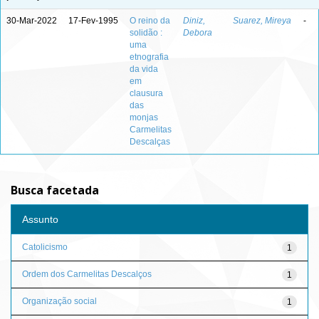
30-Mar-2022
17-Fev-1995
O reino da
Diniz,
Suarez, Mireya
-
solidão :
Debora
uma
etnografia
da vida
em
clausura
das
monjas
Carmelitas
Descalças
Busca facetada
Assunto
Catolicismo
1
Ordem dos Carmelitas Descalços
1
Organização social
1