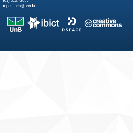
(61) 3107-2683
repositorio@unb.br
Fale conosco
Sobre