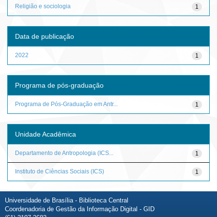
Religião e sociologia
1
Data de publicação
2022
1
Programa de pós-graduação
Programa de Pós-Graduação em Antr...
1
Unidade Acadêmica
Departamento de Antropologia (ICS...
1
Instituto de Ciências Sociais (ICS)
1
Universidade de Brasília - Biblioteca Central
Coordenadoria de Gestão da Informação Digital - GID