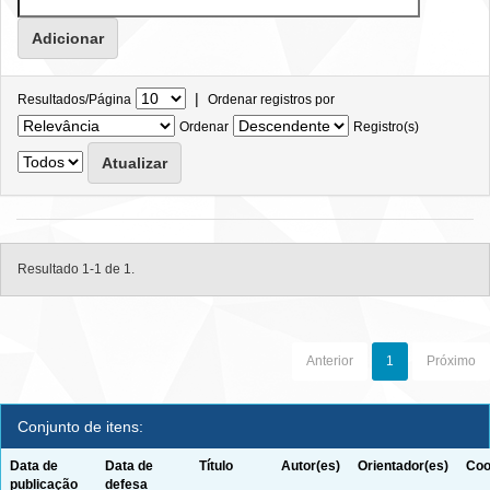
|
Resultados/Página
Ordenar registros por
Ordenar
Registro(s)
Resultado 1-1 de 1.
Anterior
1
Próximo
Conjunto de itens:
Data de
Data de
Título
Autor(es)
Orientador(es)
Coo
publicação
defesa