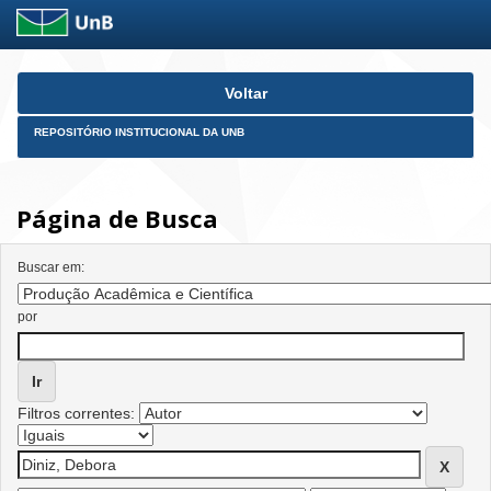
Skip
Voltar
navigation
REPOSITÓRIO INSTITUCIONAL DA UNB
Página de Busca
Buscar em:
por
Filtros correntes: