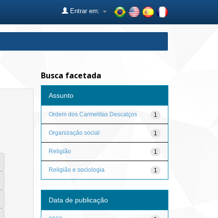
Entrar em:
Busca facetada
Assunto
Ordem dos Carmelitas Descalços
1
Organização social
1
Religião
1
Religião e sociologia
1
Data de publicação