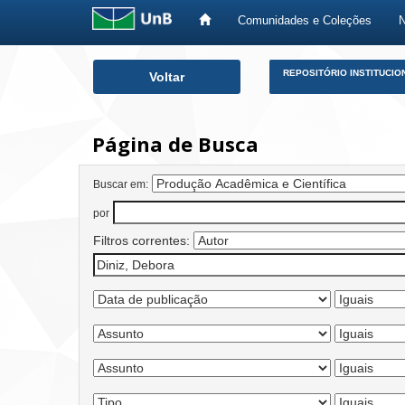
Comunidades e Coleções
Skip
REPOSITÓRIO INSTITUCIO
Voltar
navigation
Página de Busca
Buscar em:
por
Filtros correntes: