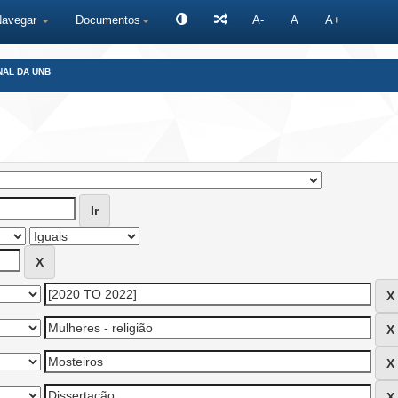
Navegar
Documentos
A-
A
A+
NAL DA UNB