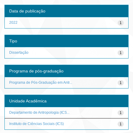
Data de publicação
2022
1
Tipo
Dissertação
1
Programa de pós-graduação
Programa de Pós-Graduação em Antr...
1
Unidade Acadêmica
Departamento de Antropologia (ICS...
1
Instituto de Ciências Sociais (ICS)
1