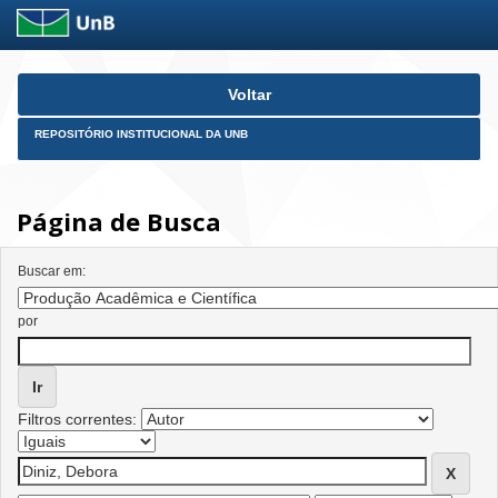
Skip
Voltar
navigation
REPOSITÓRIO INSTITUCIONAL DA UNB
Página de Busca
Buscar em:
por
Filtros correntes: