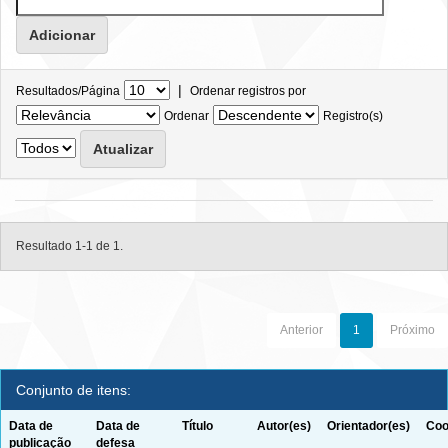
|
Resultados/Página
Ordenar registros por
Ordenar
Registro(s)
Resultado 1-1 de 1.
Anterior
1
Próximo
Conjunto de itens:
Data de
Data de
Título
Autor(es)
Orientador(es)
Coo
publicação
defesa