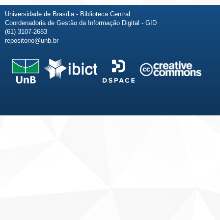
Universidade de Brasília - Biblioteca Central
Coordenadoria de Gestão da Informação Digital - GID
(61) 3107-2683
repositorio@unb.br
Fale conosco
Sobre