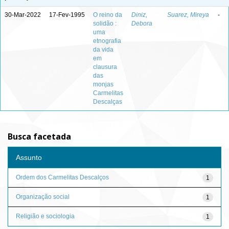
30-Mar-2022
17-Fev-1995
O reino da
Diniz,
Suarez, Mireya
-
solidão :
Debora
uma
etnografia
da vida
em
clausura
das
monjas
Carmelitas
Descalças
Busca facetada
Assunto
Ordem dos Carmelitas Descalços
1
Organização social
1
Religião e sociologia
1