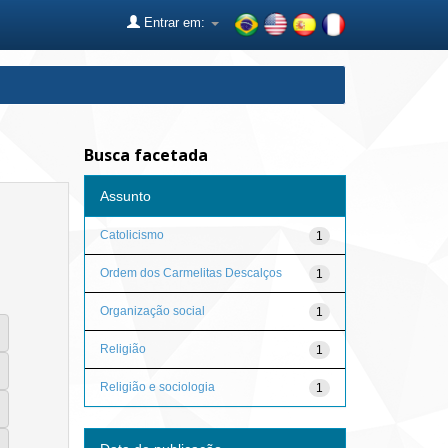
Entrar em:
Busca facetada
Assunto
Catolicismo
1
Ordem dos Carmelitas Descalços
1
Organização social
1
Religião
1
Religião e sociologia
1