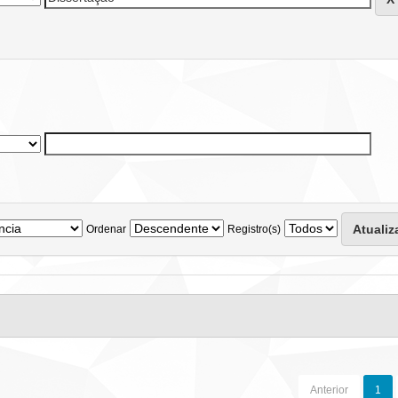
Ordenar
Registro(s)
Anterior
1