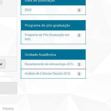
Data de publicação
2022
1
Programa de pós-graduação
Programa de Pós-Graduação em
1
Antr...
Unidade Acadêmica
Departamento de Antropologia (ICS...
1
Instituto de Ciências Sociais (ICS)
1
Próximo