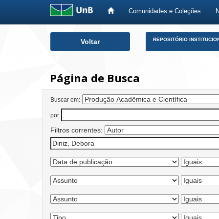
Comunidades e Coleções
Skip
REPOSITÓRIO INSTITUCIO
Voltar
navigation
Página de Busca
Buscar em:
por
Filtros correntes: