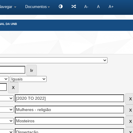
Navegar
Documentos
A-
A
A+
NAL DA UNB