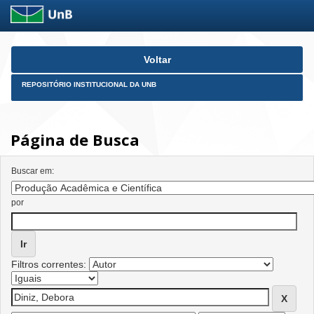
Skip
Voltar
navigation
REPOSITÓRIO INSTITUCIONAL DA UNB
Página de Busca
Buscar em:
por
Filtros correntes: