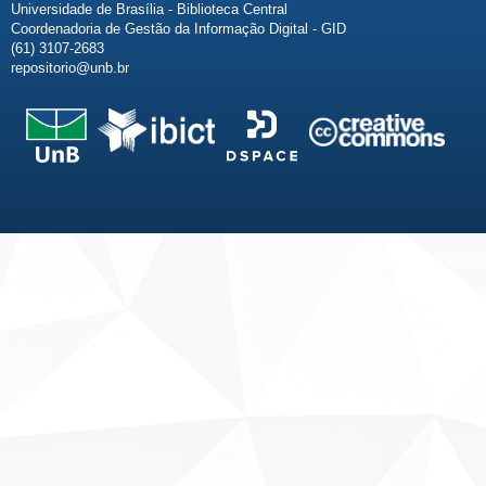
Universidade de Brasília - Biblioteca Central
Coordenadoria de Gestão da Informação Digital - GID
(61) 3107-2683
repositorio@unb.br
Fale conosco
Sobre