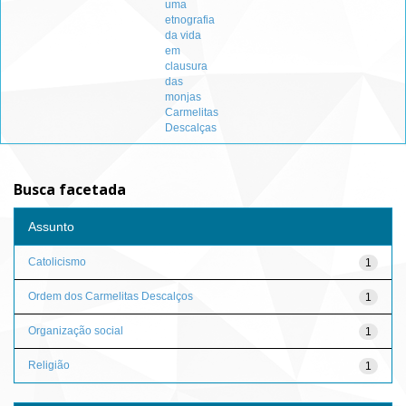
uma
etnografia
da vida
em
clausura
das
monjas
Carmelitas
Descalças
Busca facetada
Assunto
Catolicismo
1
Ordem dos Carmelitas Descalços
1
Organização social
1
Religião
1