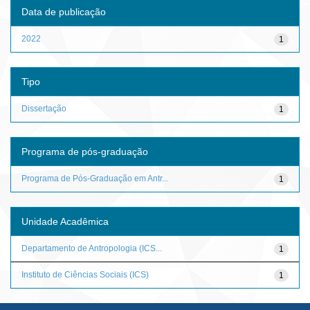
Data de publicação
2022
1
Tipo
Dissertação
1
Programa de pós-graduação
Programa de Pós-Graduação em Antr...
1
Unidade Acadêmica
Departamento de Antropologia (ICS...
1
Instituto de Ciências Sociais (ICS)
1