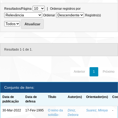
|
Resultados/Página
Ordenar registros por
Ordenar
Registro(s)
Resultado 1-1 de 1.
Anterior
1
Próximo
Conjunto de itens:
Data de
Data de
Título
Autor(es)
Orientador(es)
Coo
publicação
defesa
30-Mar-2022
17-Fev-1995
O reino da
Diniz,
Suarez, Mireya
-
solidão :
Debora