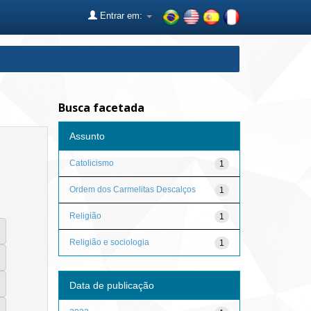
Entrar em:
Busca facetada
Assunto
Catolicismo
1
Ordem dos Carmelitas Descalços
1
Religião
1
Religião e sociologia
1
Data de publicação