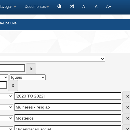
Navegar
Documentos
A-
A
A+
NAL DA UNB