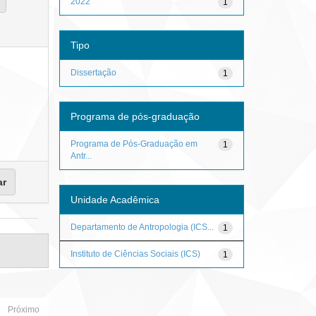
2022
1
Tipo
Dissertação
1
Programa de pós-graduação
Programa de Pós-Graduação em
1
Antr...
Unidade Acadêmica
Departamento de Antropologia (ICS...
1
Instituto de Ciências Sociais (ICS)
1
Próximo