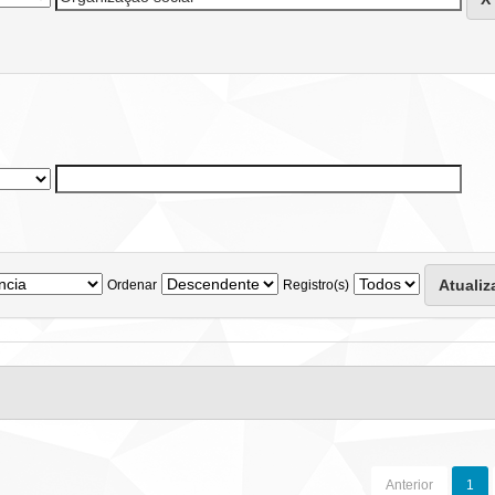
Ordenar
Registro(s)
Anterior
1