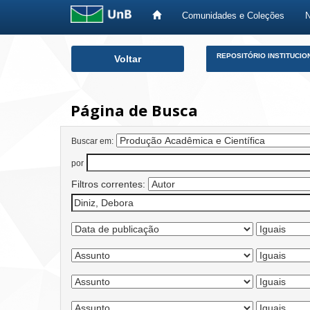
Comunidades e Coleções
Skip
REPOSITÓRIO INSTITUCIO
Voltar
navigation
Página de Busca
Buscar em:
por
Filtros correntes: