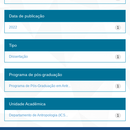
Data de publicação
2022
1
Tipo
Dissertação
1
Programa de pós-graduação
Programa de Pós-Graduação em Antr...
1
Unidade Acadêmica
Departamento de Antropologia (ICS...
1