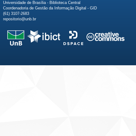
Universidade de Brasília - Biblioteca Central
Coordenadoria de Gestão da Informação Digital - GID
(61) 3107-2683
repositorio@unb.br
Fale conosco
Sobre