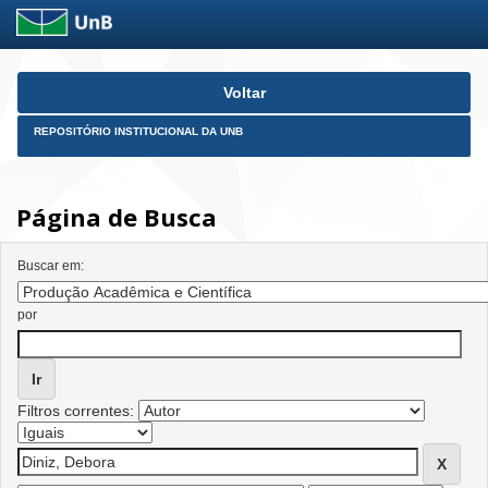
Skip
Voltar
navigation
REPOSITÓRIO INSTITUCIONAL DA UNB
Página de Busca
Buscar em:
por
Filtros correntes: