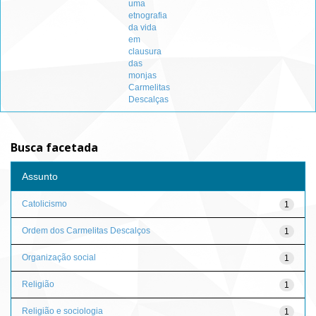
uma
etnografia
da vida
em
clausura
das
monjas
Carmelitas
Descalças
Busca facetada
Assunto
Catolicismo
1
Ordem dos Carmelitas Descalços
1
Organização social
1
Religião
1
Religião e sociologia
1