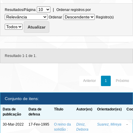
|
Resultados/Página
Ordenar registros por
Ordenar
Registro(s)
Resultado 1-1 de 1.
Anterior
1
Próximo
Conjunto de itens:
Data de
Data de
Título
Autor(es)
Orientador(es)
Coo
publicação
defesa
30-Mar-2022
17-Fev-1995
O reino da
Diniz,
Suarez, Mireya
-
solidão :
Debora