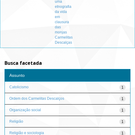
uma
etnografia
da vida
em
clausura
das
monjas
Carmelitas
Descalças
Busca facetada
Assunto
Catolicismo
1
Ordem dos Carmelitas Descalços
1
Organização social
1
Religião
1
Religião e sociologia
1