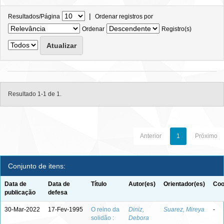
|
Resultados/Página
Ordenar registros por
Ordenar
Registro(s)
Resultado 1-1 de 1.
Anterior
1
Próximo
Conjunto de itens:
Data de
Data de
Título
Autor(es)
Orientador(es)
Coo
publicação
defesa
30-Mar-2022
17-Fev-1995
O reino da
Diniz,
Suarez, Mireya
-
solidão :
Debora