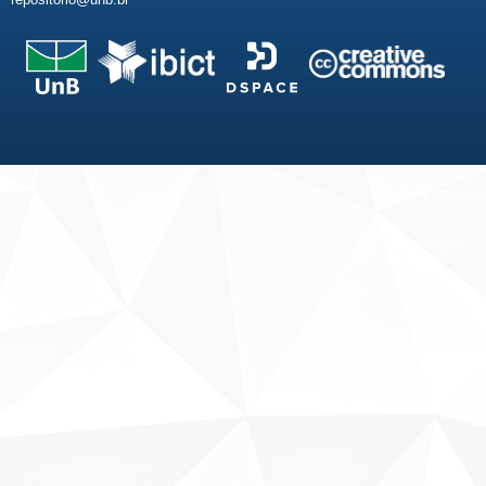
Fale conosco
Sobre