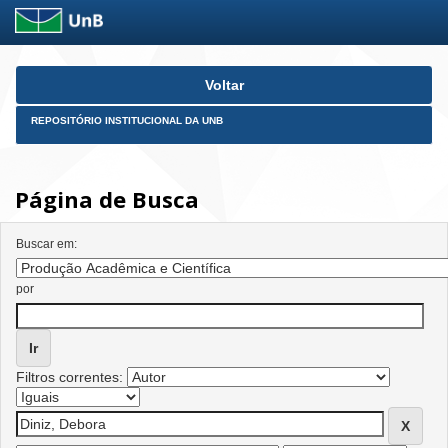
Skip
Voltar
navigation
REPOSITÓRIO INSTITUCIONAL DA UNB
Página de Busca
Buscar em:
por
Filtros correntes: