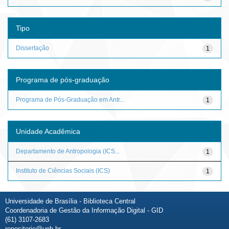
Tipo
Dissertação
1
Programa de pós-graduação
Programa de Pós-Graduação em Antr...
1
Unidade Acadêmica
Departamento de Antropologia (ICS...
1
Instituto de Ciências Sociais (ICS)
1
Universidade de Brasília - Biblioteca Central
Coordenadoria de Gestão da Informação Digital - GID
(61) 3107-2683
repositorio@unb.br