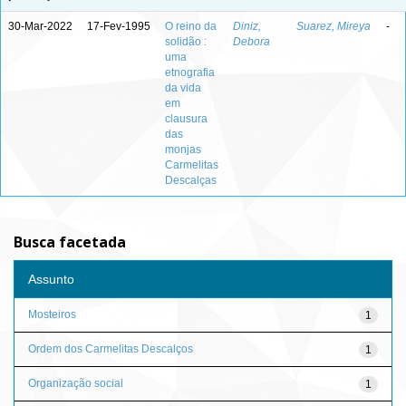
30-Mar-2022
17-Fev-1995
O reino da
Diniz,
Suarez, Mireya
-
solidão :
Debora
uma
etnografia
da vida
em
clausura
das
monjas
Carmelitas
Descalças
Busca facetada
Assunto
Mosteiros
1
Ordem dos Carmelitas Descalços
1
Organização social
1