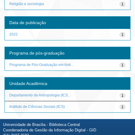
Religião e sociologia
1
Data de publicação
2022
1
Programa de pós-graduação
Programa de Pós-Graduação em Antr...
1
Unidade Acadêmica
Departamento de Antropologia (ICS...
1
Instituto de Ciências Sociais (ICS)
1
Universidade de Brasília - Biblioteca Central
Coordenadoria de Gestão da Informação Digital - GID