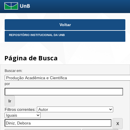
Skip
Voltar
navigation
REPOSITÓRIO INSTITUCIONAL DA UNB
Página de Busca
Buscar em:
por
Filtros correntes: