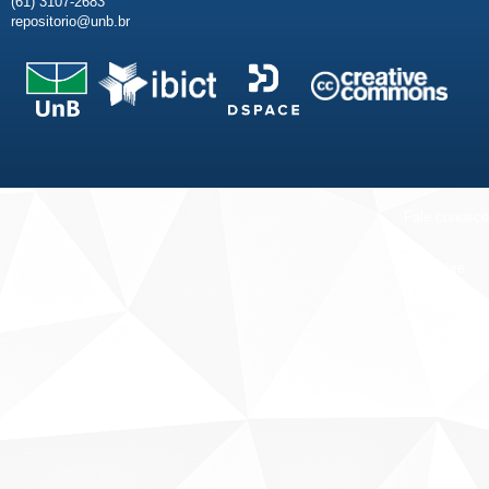
(61) 3107-2683
repositorio@unb.br
Fale conosco
Sobre