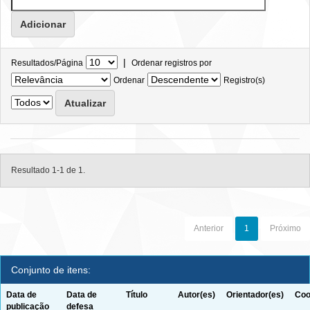
|
Resultados/Página
Ordenar registros por
Ordenar
Registro(s)
Resultado 1-1 de 1.
Anterior
1
Próximo
Conjunto de itens:
Data de
Data de
Título
Autor(es)
Orientador(es)
Coo
publicação
defesa