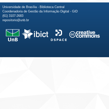
Universidade de Brasília - Biblioteca Central
Coordenadoria de Gestão da Informação Digital - GID
(61) 3107-2683
repositorio@unb.br
Fale conosco
Sobre