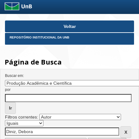
Skip
Voltar
navigation
REPOSITÓRIO INSTITUCIONAL DA UNB
Página de Busca
Buscar em:
por
Filtros correntes: