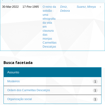
30-Mar-2022
17-Fev-1995
O reino da
Diniz,
Suarez, Mireya
-
solidão :
Debora
uma
etnografia
da vida
em
clausura
das
monjas
Carmelitas
Descalças
Busca facetada
Assunto
Mosteiros
1
Ordem dos Carmelitas Descalços
1
Organização social
1