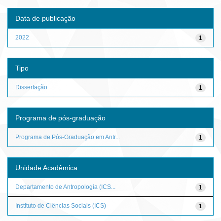
Data de publicação
2022
1
Tipo
Dissertação
1
Programa de pós-graduação
Programa de Pós-Graduação em Antr...
1
Unidade Acadêmica
Departamento de Antropologia (ICS...
1
Instituto de Ciências Sociais (ICS)
1