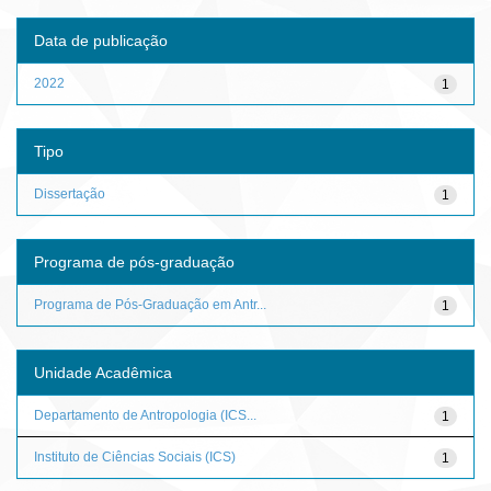
Data de publicação
2022
1
Tipo
Dissertação
1
Programa de pós-graduação
Programa de Pós-Graduação em Antr...
1
Unidade Acadêmica
Departamento de Antropologia (ICS...
1
Instituto de Ciências Sociais (ICS)
1