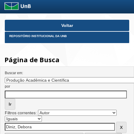
Skip
Voltar
navigation
REPOSITÓRIO INSTITUCIONAL DA UNB
Página de Busca
Buscar em:
por
Filtros correntes: