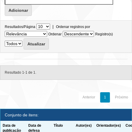
|
Resultados/Página
Ordenar registros por
Ordenar
Registro(s)
Resultado 1-1 de 1.
Anterior
1
Próximo
Conjunto de itens:
Data de
Data de
Título
Autor(es)
Orientador(es)
Coo
publicação
defesa