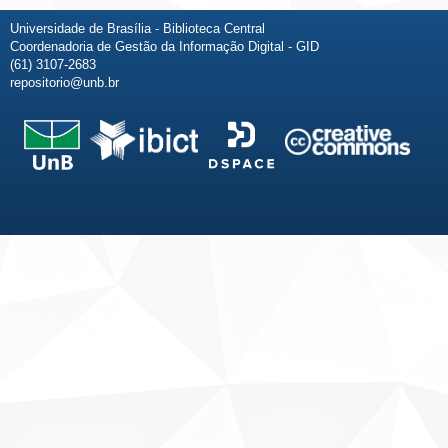
Universidade de Brasília - Biblioteca Central
Coordenadoria de Gestão da Informação Digital - GID
(61) 3107-2683
repositorio@unb.br
Fale conosco
Sobre