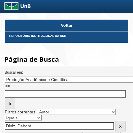
Skip
Voltar
navigation
REPOSITÓRIO INSTITUCIONAL DA UNB
Página de Busca
Buscar em:
por
Filtros correntes: