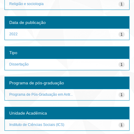
Religião e sociologia
1
Data de publicação
2022
1
Tipo
Dissertação
1
Programa de pós-graduação
Programa de Pós-Graduação em Antr...
1
Unidade Acadêmica
Instituto de Ciências Sociais (ICS)
1