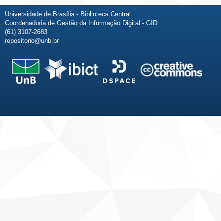
Universidade de Brasília - Biblioteca Central
Coordenadoria de Gestão da Informação Digital - GID
(61) 3107-2683
repositorio@unb.br
Fale conosco
Sobre