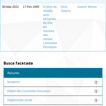
30-Mar-2022
17-Fev-1995
O reino da
Diniz,
Suarez, Mireya
-
solidão :
Debora
uma
etnografia
da vida
em
clausura
das
monjas
Carmelitas
Descalças
Busca facetada
Assunto
Mosteiros
1
Ordem dos Carmelitas Descalços
1
Organização social
1