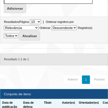
|
Resultados/Página
Ordenar registros por
Ordenar
Registro(s)
Resultado 1-1 de 1.
Anterior
1
Próximo
Conjunto de itens:
Data de
Data de
Título
Autor(es)
Orientador(es)
Coo
publicação
defesa