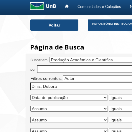
Comunidades e Coleções
Skip
REPOSITÓRIO INSTITUCIO
Voltar
navigation
Página de Busca
Buscar em:
por
Filtros correntes: