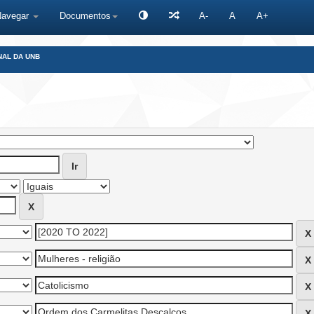
Navegar
Documentos
A-
A
A+
NAL DA UNB