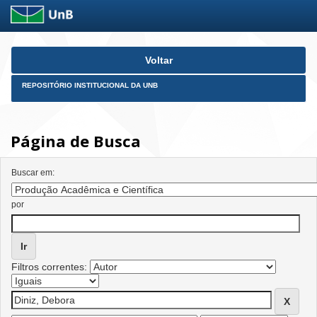
Skip
Voltar
navigation
REPOSITÓRIO INSTITUCIONAL DA UNB
Página de Busca
Buscar em:
por
Filtros correntes: