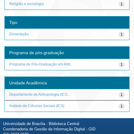
Religião e sociologia
1
Tipo
Dissertação
1
Programa de pós-graduação
Programa de Pós-Graduação em Antr...
1
Unidade Acadêmica
Departamento de Antropologia (ICS...
1
Instituto de Ciências Sociais (ICS)
1
Universidade de Brasília - Biblioteca Central
Coordenadoria de Gestão da Informação Digital - GID