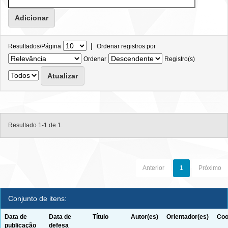
|
Resultados/Página
Ordenar registros por
Ordenar
Registro(s)
Resultado 1-1 de 1.
Anterior
1
Próximo
Conjunto de itens:
Data de
Data de
Título
Autor(es)
Orientador(es)
Coo
publicação
defesa