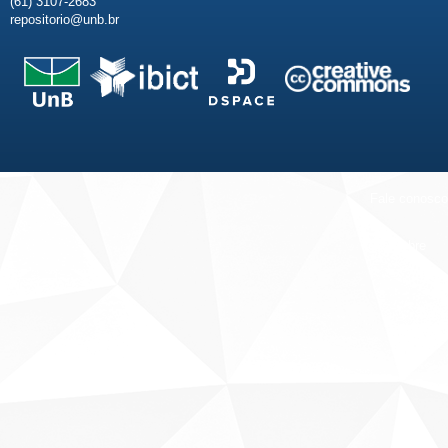
(61) 3107-2683
repositorio@unb.br
Fale conosco
Sobre