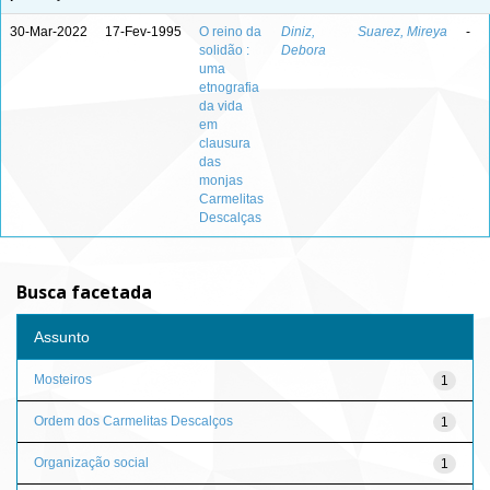
30-Mar-2022
17-Fev-1995
O reino da
Diniz,
Suarez, Mireya
-
solidão :
Debora
uma
etnografia
da vida
em
clausura
das
monjas
Carmelitas
Descalças
Busca facetada
Assunto
Mosteiros
1
Ordem dos Carmelitas Descalços
1
Organização social
1