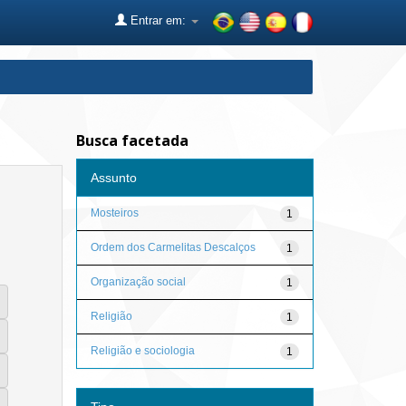
Entrar em:
Busca facetada
Assunto
Mosteiros
1
Ordem dos Carmelitas Descalços
1
Organização social
1
Religião
1
Religião e sociologia
1