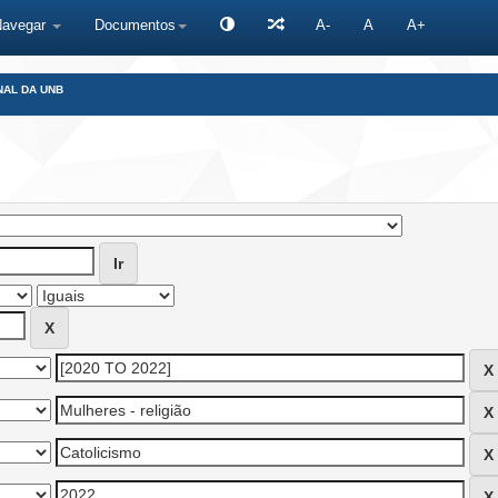
Navegar
Documentos
A-
A
A+
NAL DA UNB