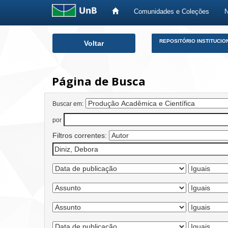
Comunidades e Coleções
Skip
REPOSITÓRIO INSTITUCIO
Voltar
navigation
Página de Busca
Buscar em:
por
Filtros correntes: