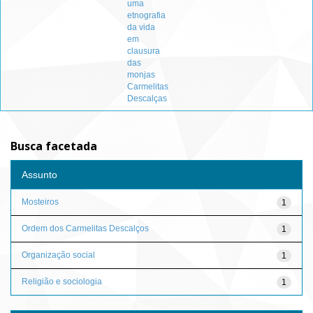
uma
etnografia
da vida
em
clausura
das
monjas
Carmelitas
Descalças
Busca facetada
Assunto
Mosteiros
1
Ordem dos Carmelitas Descalços
1
Organização social
1
Religião e sociologia
1