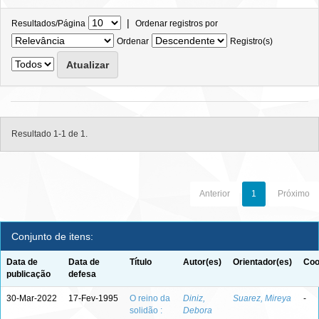
|
Resultados/Página
Ordenar registros por
Ordenar
Registro(s)
Resultado 1-1 de 1.
Anterior
1
Próximo
Conjunto de itens:
Data de
Data de
Título
Autor(es)
Orientador(es)
Coo
publicação
defesa
30-Mar-2022
17-Fev-1995
O reino da
Diniz,
Suarez, Mireya
-
solidão :
Debora