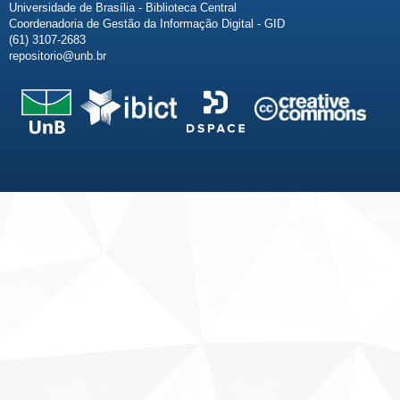
Universidade de Brasília - Biblioteca Central
Coordenadoria de Gestão da Informação Digital - GID
(61) 3107-2683
repositorio@unb.br
Fale conosco
Sobre