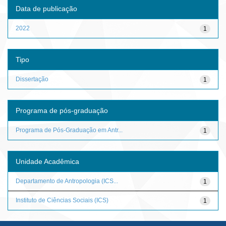
Data de publicação
2022
1
Tipo
Dissertação
1
Programa de pós-graduação
Programa de Pós-Graduação em Antr...
1
Unidade Acadêmica
Departamento de Antropologia (ICS...
1
Instituto de Ciências Sociais (ICS)
1