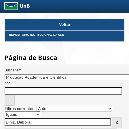
Skip
Voltar
navigation
REPOSITÓRIO INSTITUCIONAL DA UNB
Página de Busca
Buscar em:
por
Filtros correntes: