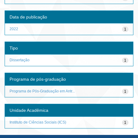
Data de publicação
2022
1
Tipo
Dissertação
1
Programa de pós-graduação
Programa de Pós-Graduação em Antr...
1
Unidade Acadêmica
Instituto de Ciências Sociais (ICS)
1