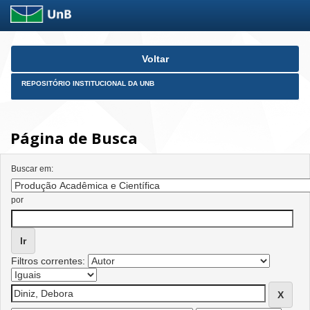
Skip
Voltar
navigation
REPOSITÓRIO INSTITUCIONAL DA UNB
Página de Busca
Buscar em:
por
Filtros correntes: