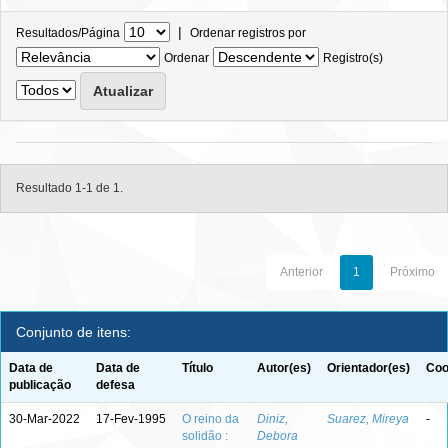
|
Resultados/Página
Ordenar registros por
Ordenar
Registro(s)
Resultado 1-1 de 1.
Anterior
1
Próximo
Conjunto de itens:
Data de
Data de
Título
Autor(es)
Orientador(es)
Coo
publicação
defesa
30-Mar-2022
17-Fev-1995
O reino da
Diniz,
Suarez, Mireya
-
solidão :
Debora