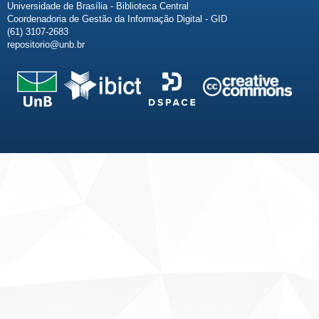
Universidade de Brasília - Biblioteca Central
Coordenadoria de Gestão da Informação Digital - GID
(61) 3107-2683
repositorio@unb.br
Fale conosco
Sobre