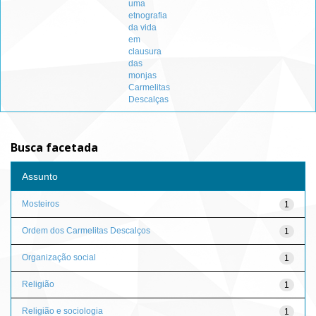
uma
etnografia
da vida
em
clausura
das
monjas
Carmelitas
Descalças
Busca facetada
Assunto
Mosteiros
1
Ordem dos Carmelitas Descalços
1
Organização social
1
Religião
1
Religião e sociologia
1