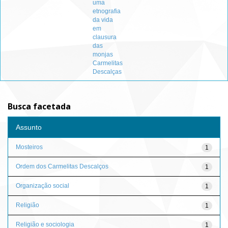
uma
etnografia
da vida
em
clausura
das
monjas
Carmelitas
Descalças
Busca facetada
Assunto
Mosteiros
1
Ordem dos Carmelitas Descalços
1
Organização social
1
Religião
1
Religião e sociologia
1