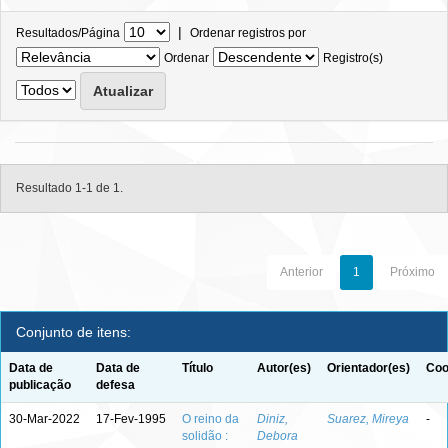
|
Resultados/Página
Ordenar registros por
Ordenar
Registro(s)
Resultado 1-1 de 1.
Anterior
1
Próximo
Conjunto de itens:
Data de
Data de
Título
Autor(es)
Orientador(es)
Coo
publicação
defesa
30-Mar-2022
17-Fev-1995
O reino da
Diniz,
Suarez, Mireya
-
solidão :
Debora