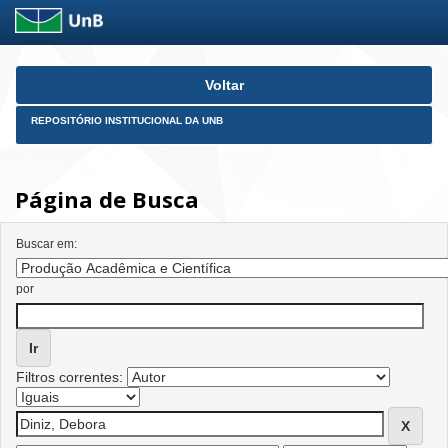
Skip
Voltar
navigation
REPOSITÓRIO INSTITUCIONAL DA UNB
Página de Busca
Buscar em:
por
Filtros correntes: