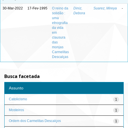
30-Mar-2022
17-Fev-1995
O reino da
Diniz,
Suarez, Mireya
-
solidão :
Debora
uma
etnografia
da vida
em
clausura
das
monjas
Carmelitas
Descalças
Busca facetada
Assunto
Catolicismo
1
Mosteiros
1
Ordem dos Carmelitas Descalços
1