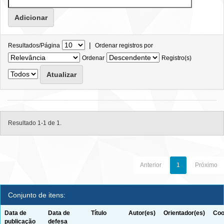
|
Resultados/Página
Ordenar registros por
Ordenar
Registro(s)
Resultado 1-1 de 1.
Anterior
1
Próximo
Conjunto de itens:
Data de
Data de
Título
Autor(es)
Orientador(es)
Coo
publicação
defesa