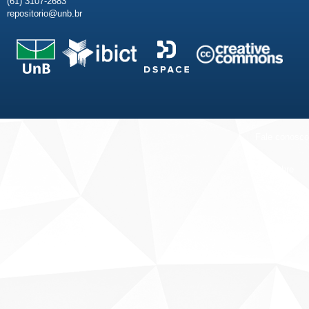
(61) 3107-2683
repositorio@unb.br
Fale conosco
Sobre