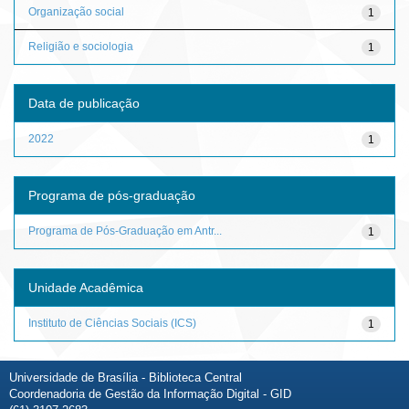
Organização social
1
Religião e sociologia
1
Data de publicação
2022
1
Programa de pós-graduação
Programa de Pós-Graduação em Antr...
1
Unidade Acadêmica
Instituto de Ciências Sociais (ICS)
1
Universidade de Brasília - Biblioteca Central
Coordenadoria de Gestão da Informação Digital - GID