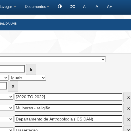
Navegar
Documentos
A-
A
A+
NAL DA UNB