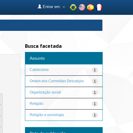
Entrar em:
Busca facetada
Assunto
Catolicismo
1
Ordem dos Carmelitas Descalços
1
Organização social
1
Religião
1
Religião e sociologia
1