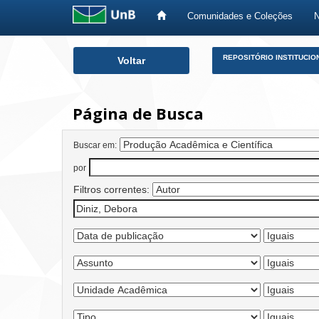
Comunidades e Coleções
Skip
REPOSITÓRIO INSTITUCIO
Voltar
navigation
Página de Busca
Buscar em:
por
Filtros correntes: