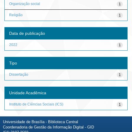
Organização social
1
Religião
1
Data de publicação
2022
1
Tipo
Dissertação
1
Unidade Acadêmica
Instituto de Ciências Sociais (ICS)
1
Universidade de Brasília - Biblioteca Central
Coordenadoria de Gestão da Informação Digital - GID