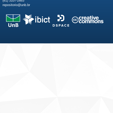
(61) 3107-2683
repositorio@unb.br
Fale conosco
Sobre