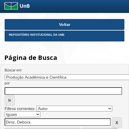
Skip
Voltar
navigation
REPOSITÓRIO INSTITUCIONAL DA UNB
Página de Busca
Buscar em:
por
Filtros correntes: