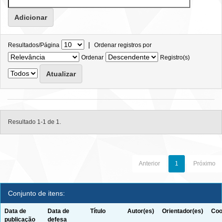
|
Resultados/Página
Ordenar registros por
Ordenar
Registro(s)
Resultado 1-1 de 1.
Anterior
1
Próximo
Conjunto de itens:
Data de
Data de
Título
Autor(es)
Orientador(es)
Coo
publicação
defesa