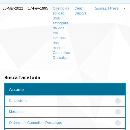
30-Mar-2022
17-Fev-1995
O reino da
Diniz,
Suarez, Mireya
-
solidão :
Debora
uma
etnografia
da vida
em
clausura
das
monjas
Carmelitas
Descalças
Busca facetada
Assunto
Catolicismo
1
Mosteiros
1
Ordem dos Carmelitas Descalços
1