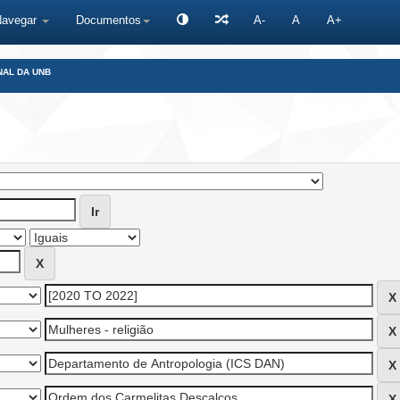
Navegar
Documentos
A-
A
A+
NAL DA UNB