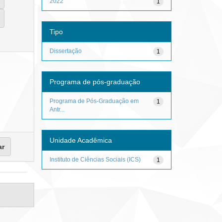
2022
1
Tipo
Dissertação
1
Programa de pós-graduação
Programa de Pós-Graduação em
1
Antr...
Unidade Acadêmica
Instituto de Ciências Sociais (ICS)
1