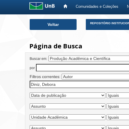
Comunidades e Coleções
Skip
REPOSITÓRIO INSTITUCIO
Voltar
navigation
Página de Busca
Buscar em:
por
Filtros correntes: