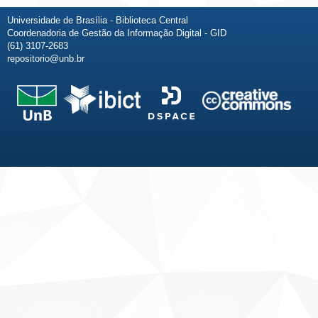
Universidade de Brasília - Biblioteca Central
Coordenadoria de Gestão da Informação Digital - GID
(61) 3107-2683
repositorio@unb.br
Fale conosco
Sobre