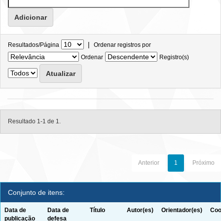
|
Resultados/Página
Ordenar registros por
Ordenar
Registro(s)
Resultado 1-1 de 1.
Anterior
1
Próximo
Conjunto de itens:
Data de
Data de
Título
Autor(es)
Orientador(es)
Coo
publicação
defesa