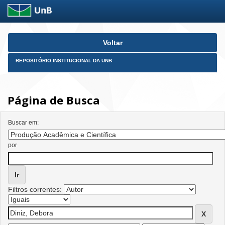
Skip
Voltar
navigation
REPOSITÓRIO INSTITUCIONAL DA UNB
Página de Busca
Buscar em:
por
Filtros correntes: