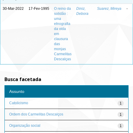
30-Mar-2022
17-Fev-1995
O reino da
Diniz,
Suarez, Mireya
-
solidão :
Debora
uma
etnografia
da vida
em
clausura
das
monjas
Carmelitas
Descalças
Busca facetada
Assunto
Catolicismo
1
Ordem dos Carmelitas Descalços
1
Organização social
1