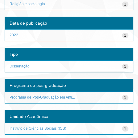
Religião e sociologia
1
Data de publicação
2022
1
Tipo
Dissertação
1
Programa de pós-graduação
Programa de Pós-Graduação em Antr...
1
Unidade Acadêmica
Instituto de Ciências Sociais (ICS)
1