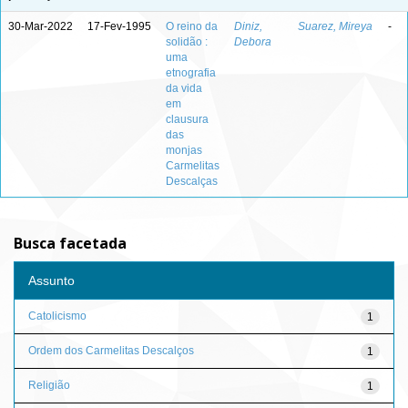
30-Mar-2022
17-Fev-1995
O reino da
Diniz,
Suarez, Mireya
-
solidão :
Debora
uma
etnografia
da vida
em
clausura
das
monjas
Carmelitas
Descalças
Busca facetada
Assunto
Catolicismo
1
Ordem dos Carmelitas Descalços
1
Religião
1