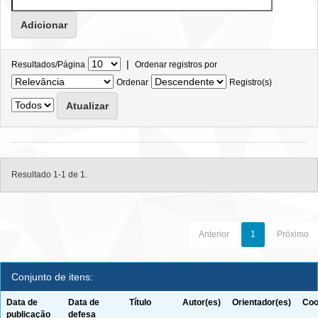
|
Resultados/Página
Ordenar registros por
Ordenar
Registro(s)
Resultado 1-1 de 1.
Anterior
1
Próximo
Conjunto de itens:
Data de
Data de
Título
Autor(es)
Orientador(es)
Coo
publicação
defesa