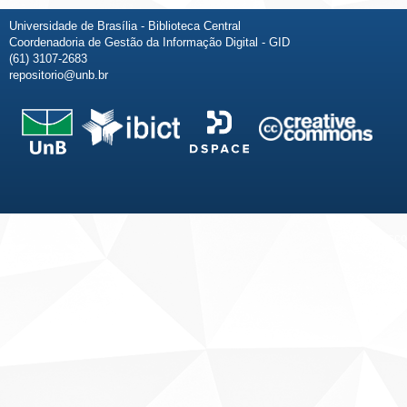
Universidade de Brasília - Biblioteca Central
Coordenadoria de Gestão da Informação Digital - GID
(61) 3107-2683
repositorio@unb.br
Fale conosco
Sobre