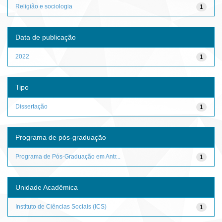
Religião e sociologia
1
Data de publicação
2022
1
Tipo
Dissertação
1
Programa de pós-graduação
Programa de Pós-Graduação em Antr...
1
Unidade Acadêmica
Instituto de Ciências Sociais (ICS)
1