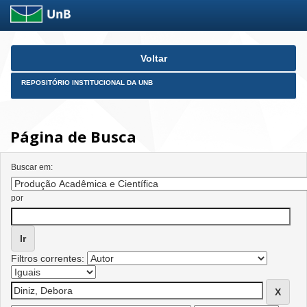
Skip
Voltar
navigation
REPOSITÓRIO INSTITUCIONAL DA UNB
Página de Busca
Buscar em:
por
Filtros correntes: