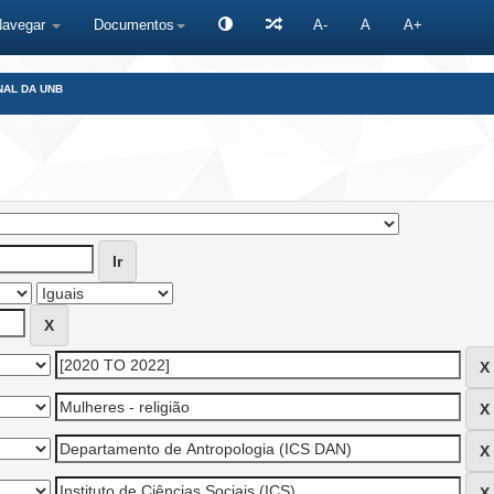
Navegar
Documentos
A-
A
A+
NAL DA UNB