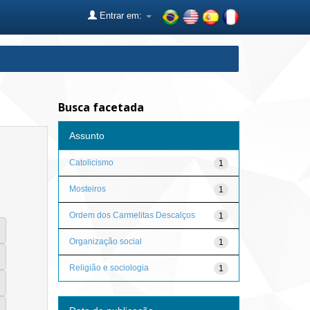
Entrar em:
Busca facetada
Assunto
Catolicismo
1
Mosteiros
1
Ordem dos Carmelitas Descalços
1
Organização social
1
Religião e sociologia
1