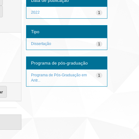
Data de publicação
2022
1
Tipo
Dissertação
1
Programa de pós-graduação
Programa de Pós-Graduação em
1
Antr...