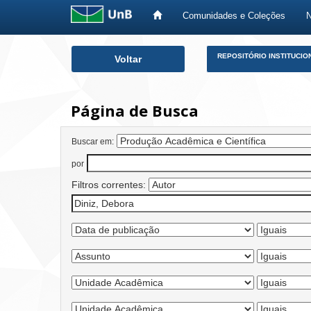
Comunidades e Coleções
Skip
REPOSITÓRIO INSTITUCIO
Voltar
navigation
Página de Busca
Buscar em:
por
Filtros correntes: