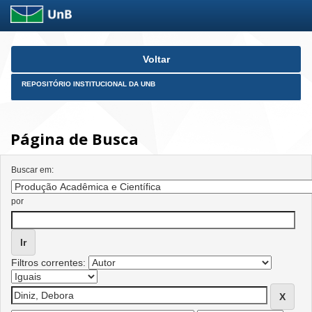
Skip
Voltar
navigation
REPOSITÓRIO INSTITUCIONAL DA UNB
Página de Busca
Buscar em:
por
Filtros correntes: