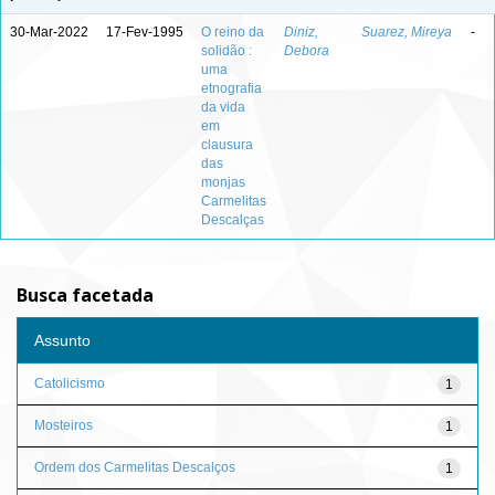
30-Mar-2022
17-Fev-1995
O reino da
Diniz,
Suarez, Mireya
-
solidão :
Debora
uma
etnografia
da vida
em
clausura
das
monjas
Carmelitas
Descalças
Busca facetada
Assunto
Catolicismo
1
Mosteiros
1
Ordem dos Carmelitas Descalços
1