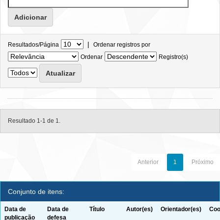
|
Resultados/Página
Ordenar registros por
Ordenar
Registro(s)
Resultado 1-1 de 1.
Anterior
1
Próximo
Conjunto de itens:
Data de
Data de
Título
Autor(es)
Orientador(es)
Coo
publicação
defesa