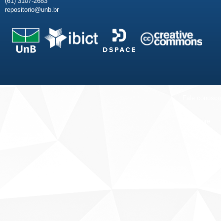
(61) 3107-2683
repositorio@unb.br
Fale conosco
Sobre