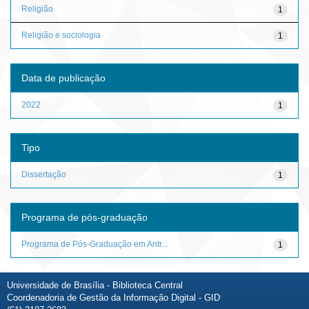
Religião
1
Religião e sociologia
1
Data de publicação
2022
1
Tipo
Dissertação
1
Programa de pós-graduação
Programa de Pós-Graduação em Antr...
1
Universidade de Brasília - Biblioteca Central
Coordenadoria de Gestão da Informação Digital - GID